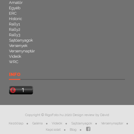
Amatőr
Egyéb
ERC
Historic
Rally1
Rally2
Rally3
Sajtóanyagok
Versenyek
Versenynaptár
Videók
WRC
INFO
Copyright © RigoFoto.hu 2020 Design review by Dávid
Kezdőlap
Galéria
Videók
Sajtóanyagok
Versenynaptár
Kapcsolat
Blog