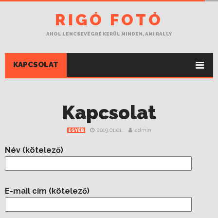
RIGÓ FOTÓ
AHOL LENCSEVÉGRE KERÜL MINDEN, AMI RALLY
KAPCSOLAT
Kapcsolat
2019.01.01.
admin
EGYÉB
Név (kötelező)
E-mail cím (kötelező)