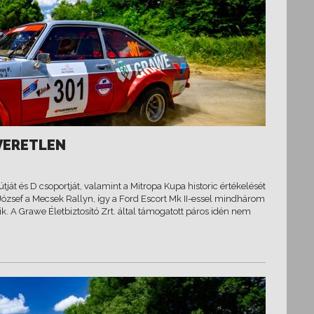
VERETLEN
ját és D csoportját, valamint a Mitropa Kupa historic értékelését
zsef a Mecsek Rallyn, így a Ford Escort Mk II-essel mindhárom
 A Grawe Életbiztosító Zrt. által támogatott páros idén nem