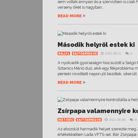
sem voltak annyian és a szervizben is csak
verseny őket is nagyban...
READ MORE
Második helyről estek ki
2021.06.12.
0
RALLY1
SAJTÓANYAGOK
A nyolcadik gyorsaságin búcsúzott a Salgó 
Sztanics Márió duó, akik egy fékprobléma mi
pénteki rövidített napon jól kezdtek, sikerül
READ MORE
Zsírpapa valamennyire ko
2021.06.08.
0
HISTORIC
SAJTÓANYAGOK
Az abszolút harmadik helyet szerezte meg Z
értékelésében Lada VFTS-sel. Bár Zsírpapa s