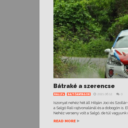
Bátraké a szerencse
2021.06.12.
0
RALLY1
SAJTÓANYAGOK
Iszonyat nehéz hét áll Hibján Joci és Szollá
a Salgó Rali rajtvonalánál és a dobogón is. E
Nehéz verseny volt a Salgó, de túl vagyunk ra
READ MORE