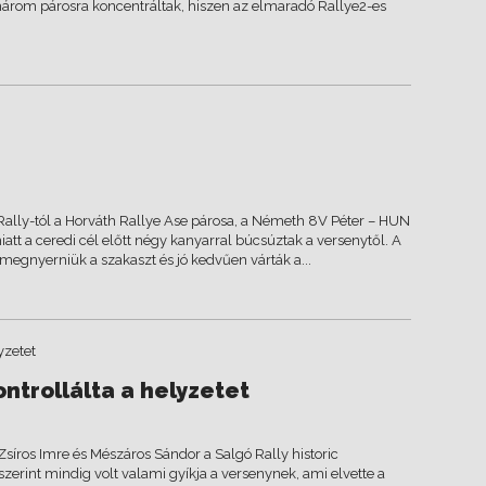
 három párosra koncentráltak, hiszen az elmaradó Rallye2-es
Rally-tól a Horváth Rallye Ase párosa, a Németh 8V Péter – HUN
att a ceredi cél előtt négy kanyarral búcsúztak a versenytől. A
t megnyerniük a szakaszt és jó kedvűen várták a...
ntrollálta a helyzetet
síros Imre és Mészáros Sándor a Salgó Rally historic
zerint mindig volt valami gyíkja a versenynek, ami elvette a