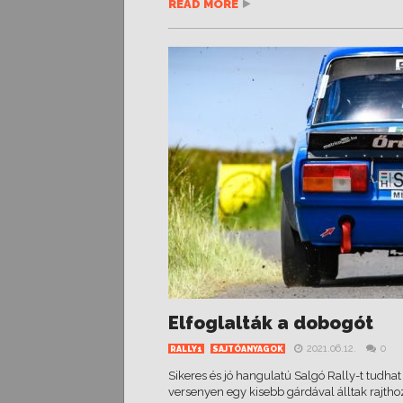
READ MORE
Elfoglalták a dobogót
2021.06.12.
0
RALLY1
SAJTÓANYAGOK
Sikeres és jó hangulatú Salgó Rally-t tudha
versenyen egy kisebb gárdával álltak rajth