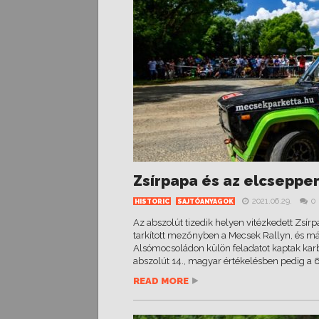
Zsírpapa és az elcseppe
2021.06.29.
0
HISTORIC
SAJTÓANYAGOK
Az abszolút tizedik helyen vitézkedett Zsír
tarkított mezőnyben a Mecsek Rallyn, és má
Alsómocsoládon külön feladatot kaptak karbu
abszolút 14., magyar értékelésben pedig a 6.
READ MORE