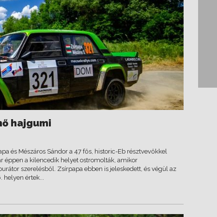
nő hajgumi
papa és Mészáros Sándor a 47 fős, historic-Eb résztvevőkkel
r éppen a kilencedik helyet ostromolták, amikor
rátor szerelésből. Zsírpapa ebben is jeleskedett, és végül az
 helyen értek...