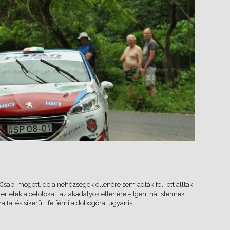
r Csabi mögött, de a nehézségek ellenére sem adták fel…ott álltak
lértétek a célotokat, az akadályok ellenére.– Igen, hálistennek.
jta, és sikerült felférni a dobogóra, ugyanis...