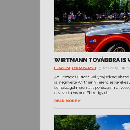
WIRTMANN TOVÁBBRA IS 
2021.06.29.
0
HISTORIC
SAJTÓANYAGOK
Az Országos Historic Rallybajnokság abszolút
is megnyerte Wirtmann Ferenc és Kerekes Jó
bajnokságot maximális pontszámmal vezetik.
nevezett a historic-Eb-re, így ott...
READ MORE