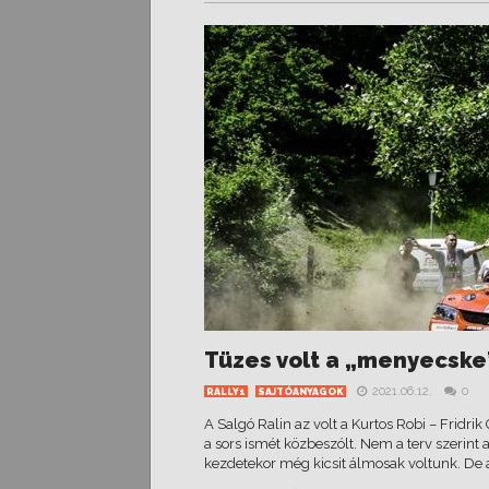
Tüzes volt a „menyecske
2021.06.12.
0
RALLY1
SAJTÓANYAGOK
A Salgó Ralin az volt a Kurtos Robi – Fridri
a sors ismét közbeszólt. Nem a terv szerint 
kezdetekor még kicsit álmosak voltunk. De a