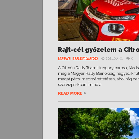
Rajt-cél győzelem a Citr
2021.06.30.
0
RALLY1
SAJTÓANYAGOK
A Citroën Rally Team Hungary párosa, Mads Ø
meg a Magyar Rally Bajnokság negyedik futa
magát pécsi megmérettetésen, ahol rég ne
szervizparkban, mind a...
READ MORE