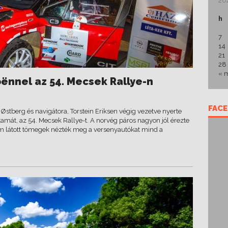
202
h
7
14
21
28
« 
oënnel az 54. Mecsek Rallye-n
FAC
stberg és navigátora, Torstein Eriksen végig vezetve nyerte
mát, az 54. Mecsek Rallye-t. A norvég páros nagyon jól érezte
m látott tömegek nézték meg a versenyautókat mind a