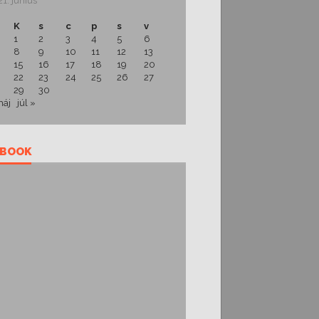
1. június
K
s
c
p
s
v
1
2
3
4
5
6
8
9
10
11
12
13
15
16
17
18
19
20
22
23
24
25
26
27
29
30
máj
júl »
EBOOK