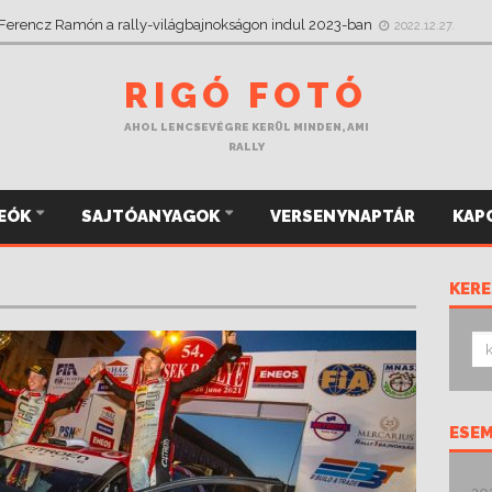
 csak jobbról figyelt, most a Mikulás Rallye-n megragadja a kormányt
2022
 Ferencz Ramón a rally-világbajnokságon indul 2023-ban
2022.12.27.
RIGÓ FOTÓ
AHOL LENCSEVÉGRE KERÜL MINDEN, AMI
RALLY
DEÓK
SAJTÓANYAGOK
VERSENYNAPTÁR
KAP
KERE
ESE