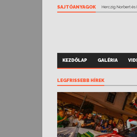
SAJTÓANYAGOK
Vánsza Zsolt eddig
Herczig Norbert és
KEZDŐLAP
GALÉRIA
VI
LEGFRISSEBB HÍREK