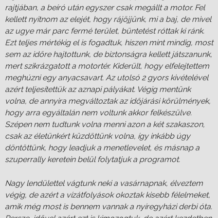
rajtjában, a beíró után egyszer csak megállt a motor. Fel
kellett nyitnom az elejét, hogy rájöjjünk, mi a baj, de mivel
az ugye már parc fermé terület, büntetést róttak ki ránk.
Ezt teljes mértékig el is fogadtuk, hiszen mint mindig, most
sem az időre hajtottunk, de biztonságra kellett játszanunk,
mert szikrázgatott a motortér. Kiderült, hogy elfelejtettem
meghúzni egy anyacsavart. Az utolsó 2 gyors kivételével
azért teljesítettük az aznapi pályákat. Végig mentünk
volna, de annyira megváltoztak az időjárási körülmények,
hogy arra egyáltalán nem voltunk akkor felkészülve.
Szépen nem tudtunk volna menni azon a két szakaszon,
csak az életünkért küzdöttünk volna, így inkább úgy
döntöttünk, hogy leadjuk a menetlevelet, és másnap a
szuperrally keretein belül folytatjuk a programot.
Nagy lendülettel vágtunk neki a vasárnapnak, élveztem
végig, de azért a vízátfolyások okoztak kisebb félelmeket,
amik még most is bennem vannak a nyíregyházi derbi óta.