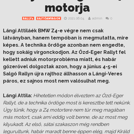
motorja
2021.06.04.
admin
0
RALLY1
SAJTÓANYAGOK
Lángi Attiláék BMW Z4-e végre nem csak
látványban, hanem tempóban is megmutatta, mire
képes. A technika ördöge azonban nem engedte,
hogy sokáig virgonckodjon. Az Ózd-Eger Rallyt fel
kellett adniuk motorprobléma miatt, és habár
gőzerővel dolgoztak azon, hogy a június 4-5-ei
Salgó Rallyn újra rajthoz állhasson a Lángi-Veres
páros, ez sajnos most nem valósulhat meg.
Lángi Attila:
Hihetetlen módon élveztem az Ózd-Eger
Rallyt, de a technika ördöge most is keresztbe tett nekünk.
Úgy tűnik, hogy a Z4 motortere nem tűr meg magában
más motort, csak ami eddig volt benne, de az most meg
kilyukadt. Az első, sátai szakaszon még rendben
legurultunk, habár maradt benne éppen elég, majd Királd