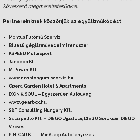
következő megmérettetésünkre.
Partnereinknek köszönjük az együttműködést!
Montus Futómű Szerviz
Blue16 gépjárművédelmi rendszer
KSPEED Motorsport
Janódob Kft.
M-Power Kft.
www.nonstopgumiszerviz.hu
Opera Garden Hotel & Apartments
IXON & SOUL – Egyszerűen Autóüveg
www.gearbox.hu
S&T Consulting Hungary Kft.
Sztárpadló Kft. – DIEGO Újpalota, DIEGO Soroksár, DIEGO
Vecsés
PIN-CAR Kft. – Minőségi Autófényezés