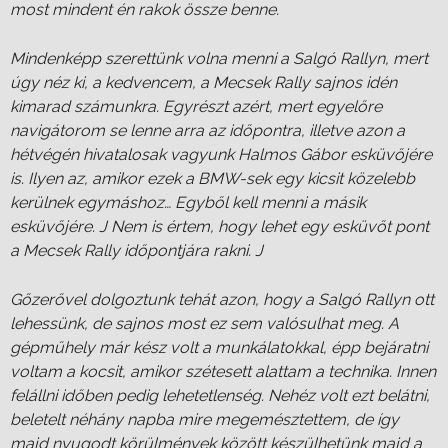
most mindent én rakok össze benne.
Mindenképp szerettünk volna menni a Salgó Rallyn, mert
úgy néz ki, a kedvencem, a Mecsek Rally sajnos idén
kimarad számunkra. Egyrészt azért, mert egyelőre
navigátorom se lenne arra az időpontra, illetve azon a
hétvégén hivatalosak vagyunk Halmos Gábor esküvőjére
is. Ilyen az, amikor ezek a BMW-sek egy kicsit közelebb
kerülnek egymáshoz… Egyből kell menni a másik
esküvőjére. J Nem is értem, hogy lehet egy esküvőt pont
a Mecsek Rally időpontjára rakni. J
Gőzerővel dolgoztunk tehát azon, hogy a Salgó Rallyn ott
lehessünk, de sajnos most ez sem valósulhat meg. A
gépműhely már kész volt a munkálatokkal, épp bejáratni
voltam a kocsit, amikor szétesett alattam a technika. Innen
felállni időben pedig lehetetlenség. Nehéz volt ezt belátni,
beletelt néhány napba mire megemésztettem, de így
majd nyugodt körülmények között készülhetünk majd a