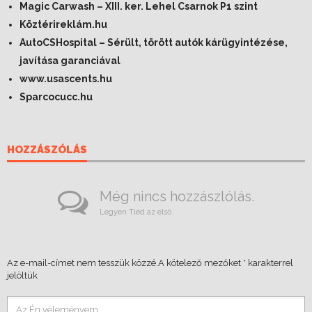
Magic Carwash – XIII. ker. Lehel Csarnok P1 szint
Köztérireklám.hu
AutoCSHospital – Sérült, törött autók kárügyintézése,
javítása garanciával
www.usascents.hu
Sparcocucc.hu
HOZZÁSZÓLÁS
Még nincs hozzászlólás.
Legyen Tiéd az első.
Az e-mail-címet nem tesszük közzé.
A kötelező mezőket
*
karakterrel
jelöltük