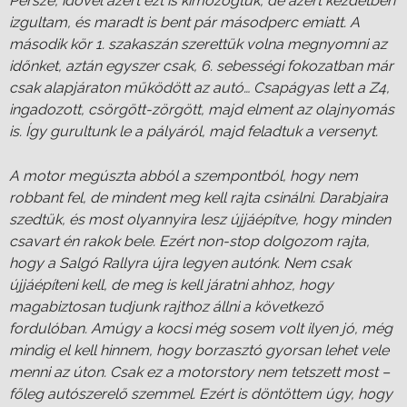
Persze, idővel azért ezt is kimozogtuk, de azért kezdetben
izgultam, és maradt is bent pár másodperc emiatt. A
második kör 1. szakaszán szerettük volna megnyomni az
időnket, aztán egyszer csak, 6. sebességi fokozatban már
csak alapjáraton működött az autó… Csapágyas lett a Z4,
ingadozott, csörgött-zörgött, majd elment az olajnyomás
is. Így gurultunk le a pályáról, majd feladtuk a versenyt.
A motor megúszta abból a szempontból, hogy nem
robbant fel, de mindent meg kell rajta csinálni. Darabjaira
szedtük, és most olyannyira lesz újjáépítve, hogy minden
csavart én rakok bele. Ezért non-stop dolgozom rajta,
hogy a Salgó Rallyra újra legyen autónk. Nem csak
újjáépíteni kell, de meg is kell járatni ahhoz, hogy
magabiztosan tudjunk rajthoz állni a következő
fordulóban. Amúgy a kocsi még sosem volt ilyen jó, még
mindig el kell hinnem, hogy borzasztó gyorsan lehet vele
menni az úton. Csak ez a motorstory nem tetszett most –
főleg autószerelő szemmel. Ezért is döntöttem úgy, hogy