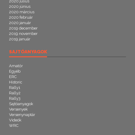
2020 július
2020 június
2020 március
2020 február
2020 január
2019 december
2019 november
2019 január
SAJTÓANYAGOK
Amatőr
Egyéb
ERC
Historic
Rally1
Rally2
Rally3
Sajtóanyagok
Versenyek
Versenynaptár
Videók
WRC