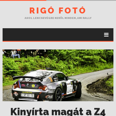
RIGÓ FOTÓ
AHOL LENCSEVÉGRE KERÜL MINDEN, AMI RALLY
Kinyírta magát a Z4