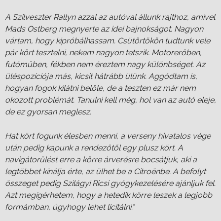
A Szilveszter Rallyn azzal az autóval állunk rajthoz, amivel
Mads Ostberg megnyerte az idei bajnokságot. Nagyon
vártam, hogy kipróbálhassam. Csütörtökön tudtunk vele
pár kört tesztelni, nekem nagyon tetszik. Motorerőben,
futóműben, fékben nem éreztem nagy különbséget. Az
üléspozíciója más, kicsit hátrább ülünk. Aggódtam is,
hogyan fogok kilátni belőle, de a teszten ez már nem
okozott problémát. Tanulni kell még, hol van az autó eleje,
de ez gyorsan meglesz.
Hat kört fogunk élesben menni, a verseny hivatalos vége
után pedig kapunk a rendezőtől egy plusz kört. A
navigátorülést erre a körre árverésre bocsátjuk, aki a
legtöbbet kínálja érte, az ülhet be a Citroënbe. A befolyt
összeget pedig Szilágyi Ricsi gyógykezelésére ajánljuk fel.
Azt megígérhetem, hogy a hetedik körre leszek a legjobb
formámban, úgyhogy lehet licitálni.”