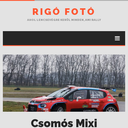
RIGÓ FOTÓ
AHOL LENCSEVÉGRE KERÜL MINDEN, AMI RALLY
Csomós Mixi