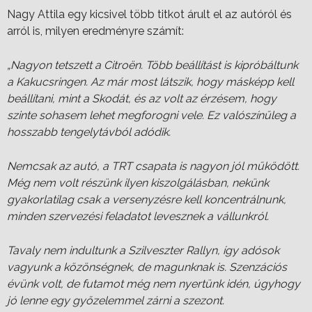
Nagy Attila egy kicsivel több titkot árult el az autóról és
arról is, milyen eredményre számít:
„Nagyon tetszett a Citroën. Több beállítást is kipróbáltunk
a Kakucsringen. Az már most látszik, hogy másképp kell
beállítani, mint a Skodát, és az volt az érzésem, hogy
szinte sohasem lehet megforogni vele. Ez valószínűleg a
hosszabb tengelytávból adódik.
Nemcsak az autó, a TRT csapata is nagyon jól működött.
Még nem volt részünk ilyen kiszolgálásban, nekünk
gyakorlatilag csak a versenyzésre kell koncentrálnunk,
minden szervezési feladatot levesznek a vállunkról.
Tavaly nem indultunk a Szilveszter Rallyn, így adósok
vagyunk a közönségnek, de magunknak is. Szenzációs
évünk volt, de futamot még nem nyertünk idén, úgyhogy
jó lenne egy győzelemmel zárni a szezont.