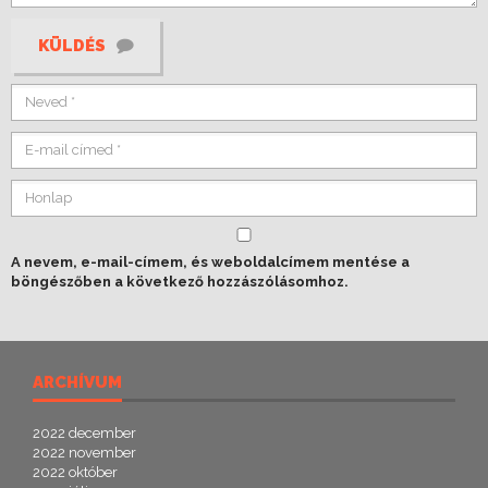
KÜLDÉS
A nevem, e-mail-címem, és weboldalcímem mentése a
böngészőben a következő hozzászólásomhoz.
ARCHÍVUM
2022 december
2022 november
2022 október