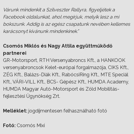
Várunk mindenkit a Szilveszter Rallyra, figyeljétek a
Facebook oldalunkat, ahol megírjuk, melyik lesz a mi
bokszunk. Addig is az egész csapatunk nevében kellemes
karácsonyt kívánunk mindenkinek.”
Csomós Miklós és Nagy Attila együttműködő
partnerei
GR-Motorsport, RTH Versenyabroncs Kft., a HANKOOK
versenyabroncsok Kelet-európai forgalmazója, CIKS Kft.,
ZÉG Kft., Balázs-Diák Kft., RabócsiRing Kft., MTE Speciál
Kft., VÁRI-VILL Kft., BCS- Gépész Kft., HUMDA Academy,
HUMDA Magyar Autó-Motorsport és Zöld Mobilitás-
fejlesztési Ügynökség Zrt.
Melléklet:
jogdíjmentesen felhasználható fotó
Fotó:
Csomós Mixi