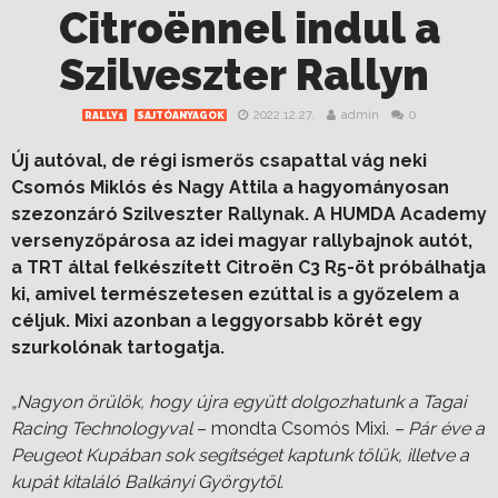
Citroënnel indul a
Szilveszter Rallyn
2022.12.27.
admin
0
RALLY1
SAJTÓANYAGOK
Új autóval, de régi ismerős csapattal vág neki
Csomós Miklós és Nagy Attila a hagyományosan
szezonzáró Szilveszter Rallynak. A HUMDA Academy
versenyzőpárosa az idei magyar rallybajnok autót,
a TRT által felkészített Citroën C3 R5-öt próbálhatja
ki, amivel természetesen ezúttal is a győzelem a
céljuk. Mixi azonban a leggyorsabb körét egy
szurkolónak tartogatja.
„Nagyon örülök, hogy újra együtt dolgozhatunk a Tagai
Racing Technologyval
– mondta Csomós Mixi.
– Pár éve a
Peugeot Kupában sok segítséget kaptunk tőlük, illetve a
kupát kitaláló Balkányi Györgytől.