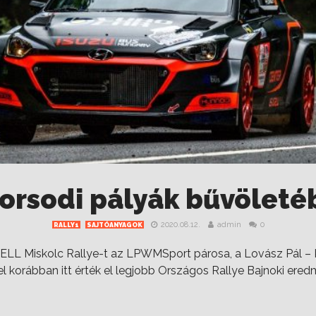
borsodi pályák bűvöleté
2020.08.12.
admin
0
RALLY1
SAJTÓANYAGOK
 HELL Miskolc Rallye-t az LPWMSport párosa, a Lovász Pál – 
el korábban itt érték el legjobb Országos Rallye Bajnoki ere