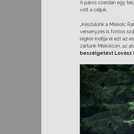
A páros szerdán egy tesz
volt a céljuk.
„Készülünk a Miskolc Ral
versenyzés is fontos szá
légkör indítja el ezt az
zártunk Miskolcon, az a
beszélgetést Lovász 