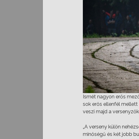
Ismét nagyon erős mezőny
sok erős ellenfél mellet
veszi majd a versenyzőke
„A verseny külön nehézsé
minőségű és két jobb burk