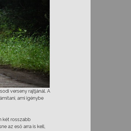
odi verseny rajtjánál. A
zámítani, ami igénybe
en két rosszabb
e az eső arra is kell,