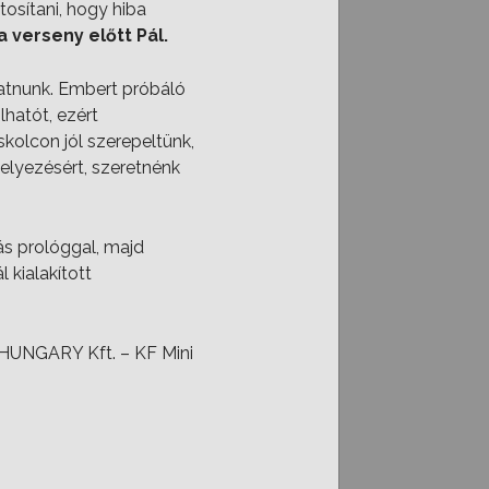
osítani, hogy hiba
a verseny előtt Pál.
gatnunk. Embert próbáló
lhatót, ezért
kolcon jól szerepeltünk,
helyezésért, szeretnénk
ás prológgal, majd
 kialakított
HUNGARY Kft. – KF Mini