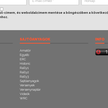
ail-címem, és weboldalcímem mentése a böngészőben a következ
mhoz.
SAJTÓANYAGOK
INFO
Amatőr
Egyéb
ERC
Historic
Rally1
Rally2
Rally3
Sajtóanyagok
Versenyek
Versenynaptár
Videók
WRC