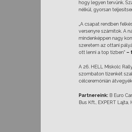
hogy legyen tervünk. Sz
nélkül, gyorsan teljesí
„A csapat rendben felké
versenyre számítok. A na
mindenképpen nagy konce
szeretem az ottani pályá
ott lenni a top tízben”
– 
A 26. HELL Miskolc Rally
szombaton tizenkét szaka
célceremónián átvegyék d
Partnereink:
B Euro Ca
Bus Kft., EXPERT Lajta,