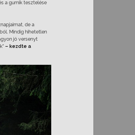
 és a gumik tesztelése
znapjaimat, de a
ból. Mindig hihetetlen
nagyon jó versenyt
ék”
– kezdte a