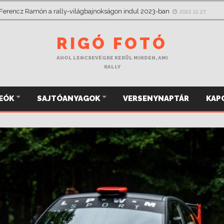
 csak jobbról figyelt, most a Mikulás Rallye-n megragadja a kormányt
2022
 Ferencz Ramón a rally-világbajnokságon indul 2023-ban
2022.12.27.
RIGÓ FOTÓ
AHOL LENCSEVÉGRE KERÜL MINDEN, AMI
RALLY
DEÓK
SAJTÓANYAGOK
VERSENYNAPTÁR
KAP