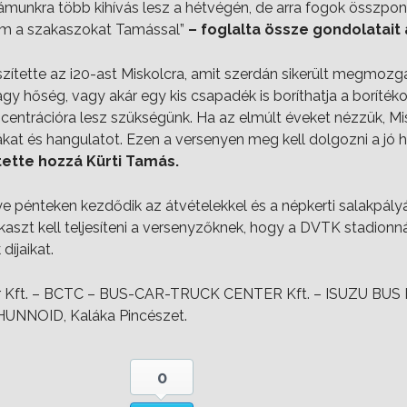
ámunkra több kihívás lesz a hétvégén, de arra fogok összpont
tsem a szakaszokat Tamással”
– foglalta össze gondolatait 
szítette az i20-ast Miskolcra, amit szerdán sikerült megmoz
gy hőség, vagy akár egy kis csapadék is boríthatja a borítéko
ntrációra lesz szükségünk. Ha az elmúlt éveket nézzük, Mis
kat és hangulatot. Ezen a versenyen meg kell dolgozni a jó 
tette hozzá Kürti Tamás.
e pénteken kezdődik az átvételekkel és a népkerti salakpály
szt kell teljesíteni a versenyzőknek, hogy a DVTK stadionnál
íjaikat.
r Kft. – BCTC – BUS-CAR-TRUCK CENTER Kft. – ISUZU BUS 
 HUNNOID, Kaláka Pincészet.
0