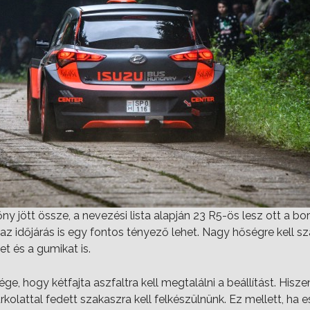
 jött össze, a nevezési lista alapján 23 R5-ös lesz ott a bors
t az időjárás is egy fontos tényező lehet. Nagy hőségre kell s
t és a gumikat is.
ge, hogy kétfajta aszfaltra kell megtalálni a beállítást. Hisz
olattal fedett szakaszra kell felkészülnünk. Ez mellett, ha esn