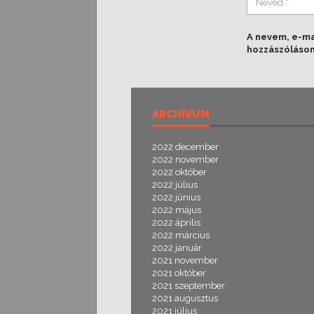
A nevem, e-m
hozzászóláso
ARCHÍVUM
2022 december
2022 november
2022 október
2022 július
2022 június
2022 május
2022 április
2022 március
2022 január
2021 november
2021 október
2021 szeptember
2021 augusztus
2021 július