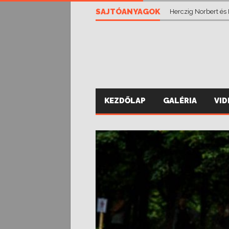
Vánsza Zsolt eddig
SAJTÓANYAGOK
Herczig Norbert és
KEZDŐLAP
GALÉRIA
VI