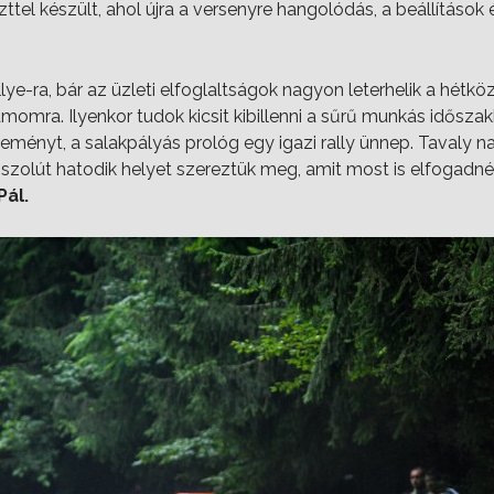
ttel készült, ahol újra a versenyre hangolódás, a beállítások
lye-ra, bár az üzleti elfoglaltságok nagyon leterhelik a hétkö
momra. Ilyenkor tudok kicsit kibillenni a sűrű munkás időszak
 eseményt, a salakpályás prológ egy igazi rally ünnep. Tavaly 
bszolút hatodik helyet szereztük meg, amit most is elfogadn
Pál.