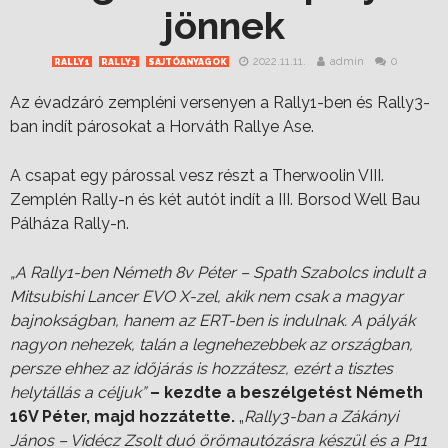
jönnek
2022.11.11.
admin
0
RALLY1
RALLY3
SAJTÓANYAGOK
Az évadzáró zempléni versenyen a Rally1-ben és Rally3-
ban indít párosokat a Horváth Rallye Ase.
A csapat egy párossal vesz részt a Therwoolin VIII.
Zemplén Rally-n és két autót indít a III. Borsod Well Bau
Pálháza Rally-n.
„A Rally1-ben Németh 8v Péter – Spath Szabolcs indult a
Mitsubishi Lancer EVO X-zel, akik nem csak a magyar
bajnokságban, hanem az ERT-ben is indulnak. A pályák
nagyon nehezek, talán a legnehezebbek az országban,
persze ehhez az időjárás is hozzátesz, ezért a tisztes
helytállás a céljuk”
– kezdte a beszélgetést Németh
16V Péter, majd hozzátette.
„
Rally3-ban a Zákányi
János – Vidécz Zsolt duó örömautózásra készül és a P11