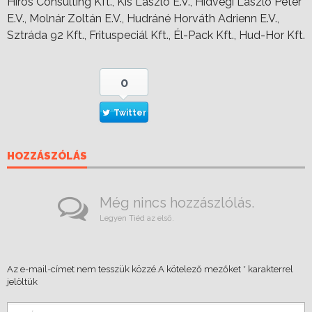
Hirös Consulting Kft., Kis László E.V., Hídvégi László Péter
E.V., Molnár Zoltán E.V., Hudráné Horváth Adrienn E.V.,
Sztráda 92 Kft., Frituspeciál Kft., Él-Pack Kft., Hud-Hor Kft.
0
Twitter
HOZZÁSZÓLÁS
Még nincs hozzászlólás.
Legyen Tiéd az első.
Az e-mail-címet nem tesszük közzé.
A kötelező mezőket
*
karakterrel
jelöltük