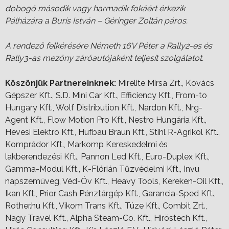
dobogó második vagy harmadik fokáért érkezik
Pálházára a Buris István – Géringer Zoltán páros.
A rendező felkérésére Németh 16V Péter a Rally2-es és
Rally3-as mezőny záróautójaként teljesít szolgálatot.
Köszönjük Partnereinknek:
Mirelite Mirsa Zrt., Kovács
Gépszer Kft., S.D. Mini Car Kft., Efficiency Kft., From-to
Hungary Kft., Wolf Distribution Kft., Nardon Kft., Nrg-
Agent Kft., Flow Motion Pro Kft., Nestro Hungária Kft.,
Hevesi Elektro Kft., Hufbau Braun Kft., Stihl R-Agrikol Kft.,
Komprádor Kft., Markomp Kereskedelmi és
lakberendezési Kft., Pannon Led Kft., Euro-Duplex Kft.,
Gamma-Modul Kft., K-Flórián Tűzvédelmi Kft., Invu
napszemüveg, Véd-Óv Kft., Heavy Tools, Kereken-Oil Kft.,
Ikan Kft., Prior Cash Pénztárgép Kft., Garancia-Sped Kft.,
Rother.hu Kft., Vikom Trans Kft., Túze Kft., Combit Zrt.,
Nagy Travel Kft., Alpha Steam-Co. Kft., Hiröstech Kft.,