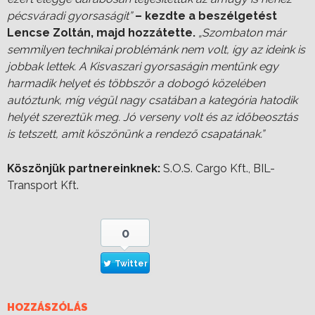
pécsváradi gyorsaságit”
– kezdte a beszélgetést
Lencse Zoltán, majd hozzátette.
„Szombaton már
semmilyen technikai problémánk nem volt, így az ideink is
jobbak lettek. A Kisvaszari gyorsaságin mentünk egy
harmadik helyet és többször a dobogó közelében
autóztunk, míg végül nagy csatában a kategória hatodik
helyét szereztük meg. Jó verseny volt és az időbeosztás
is tetszett, amit köszönünk a rendező csapatának.”
Köszönjük partnereinknek:
S.O.S. Cargo Kft., BIL-
Transport Kft.
0
Twitter
HOZZÁSZÓLÁS