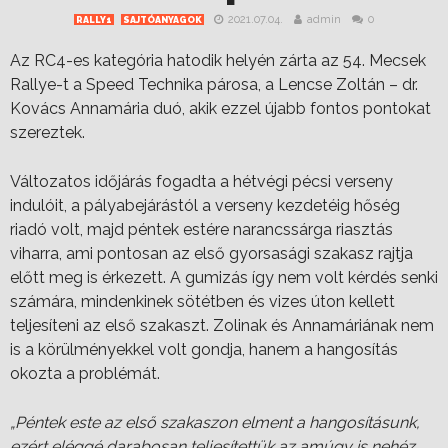
2021.07.04.
admin
0
RALLY1
SAJTÓANYAGOK
Az RC4-es kategória hatodik helyén zárta az 54. Mecsek
Rallye-t a Speed Technika párosa, a Lencse Zoltán – dr.
Kovács Annamária duó, akik ezzel újabb fontos pontokat
szereztek.
Változatos időjárás fogadta a hétvégi pécsi verseny
indulóit, a pályabejárástól a verseny kezdetéig hőség
riadó volt, majd péntek estére narancssárga riasztás
viharra, ami pontosan az első gyorsasági szakasz rajtja
előtt meg is érkezett. A gumizás így nem volt kérdés senki
számára, mindenkinek sötétben és vizes úton kellett
teljesíteni az első szakaszt. Zolinak és Annamáriának nem
is a körülményekkel volt gondja, hanem a hangosítás
okozta a problémát.
„Péntek este az első szakaszon elment a hangosításunk,
ezért eléggé darabosan teljesítettük az amúgy is nehéz