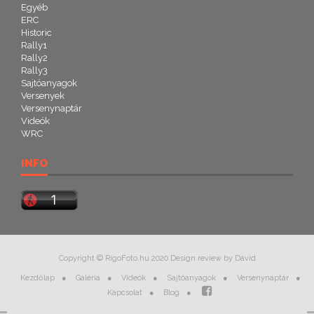
Egyéb
ERC
Historic
Rally1
Rally2
Rally3
Sajtóanyagok
Versenyek
Versenynaptár
Videók
WRC
INFO
Copyright © RigoFoto.hu 2020 Design review by Dávid
Kezdőlap
Galéria
Videók
Sajtóanyagok
Versenynaptár
Kapcsolat
Blog