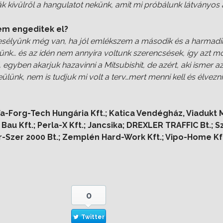
ák kívülről a hangulatot nekünk, amit mi próbálunk látványos
em engeditek el?
esélyünk még van, ha jól emlékszem a második és a harmadik 
lünk… és az idén nem annyira voltunk szerencsések, így azt m
egyben akarjuk hazavinni a Mitsubishit, de azért, aki ismer a
eülünk, nem is tudjuk mi volt a terv…mert menni kell és élvezn
Fa-Forg-Tech Hungária Kft.; Katica Vendégház, Viadukt M
Bau Kft.; Perla-X Kft.; Jancsika; DREXLER TRAFFIC Bt.; Sz
-Szer 2000 Bt.; Zemplén Hard-Work Kft.; Vipo-Home Kf
0
Twitter