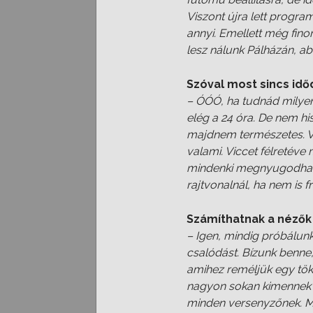
Viszont újra lett progra
annyi. Emellett még fino
lesz nálunk Pálházán, a
Szóval most sincs idő
– ÓÓÓ, ha tudnád milyen
elég a 24 óra. De nem h
majdnem természetes. Vis
valami. Viccet félretéve
mindenki megnyugodhat, m
rajtvonalnál, ha nem is f
Számíthatnak a nézők
– Igen, mindig próbálun
csalódást. Bízunk benne
amihez reméljük egy tök
nagyon sokan kimennek a
minden versenyzőnek. Mi