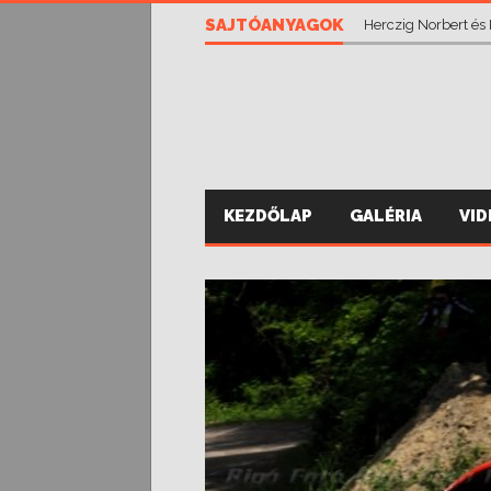
SAJTÓANYAGOK
Herczig Norbert és
KEZDŐLAP
GALÉRIA
VI