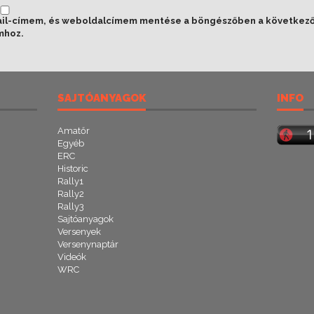
ail-címem, és weboldalcímem mentése a böngészőben a következ
mhoz.
SAJTÓANYAGOK
INFO
Amatőr
Egyéb
ERC
Historic
Rally1
Rally2
Rally3
Sajtóanyagok
Versenyek
Versenynaptár
Videók
WRC