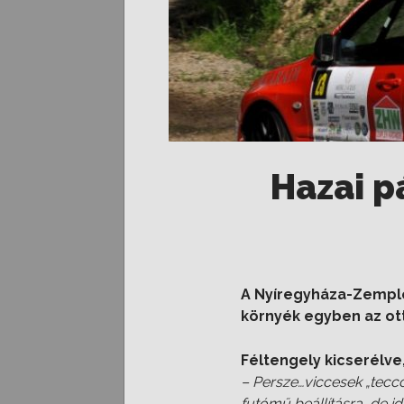
Hazai p
A Nyíregyháza-Zemplén 
környék egyben az ott
Féltengely kicserélve
– Persze…viccesek „teccc
futómű beállításra, de i