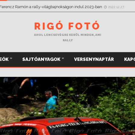
 Ferencz Ramón a rally-világbajnokságon indul 2023-ban
2022.12.27.
RIGÓ FOTÓ
AHOL LENCSEVÉGRE KERÜL MINDEN, AMI
RALLY
DEÓK
SAJTÓANYAGOK
VERSENYNAPTÁR
KAP