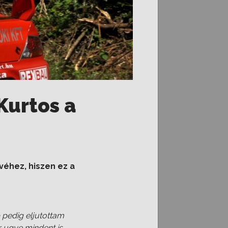
Kurtos a
véhez, hiszen ez a
 pedig eljutottam
 ugye mindent is.