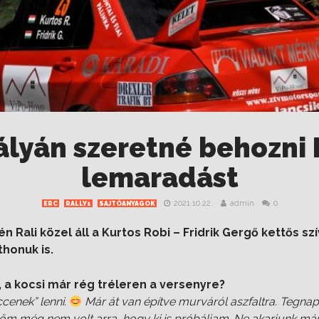
ályán szeretné behozni 
lemaradást
2021.10.22.
admin
0
ERC
RALLY1
SAJTÓANYAGOK
Rali közel áll a Kurtos Robi – Fridrik Gergő kettős szí
honuk is.
, a kocsi már rég tréleren a versenyre?
cenek” lenni.
Már át van építve murváról aszfaltra. Tegnap
dőm még nem volt arra, hogy ki is próbáljam. Ne akarjunk már