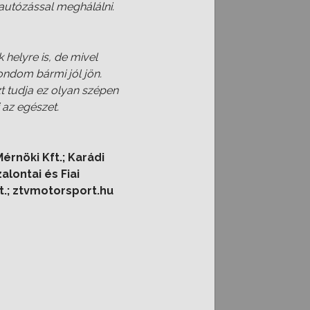
 autózással meghálálni.
helyre is, de mivel
ondom bármi jól jön.
zt tudja ez olyan szépen
i az egészet.
érnöki Kft.; Karádi
alontai és Fiai
t.; ztvmotorsport.hu