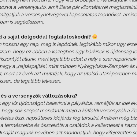
mozva a versenyautó, amit illene pár kilométerrel megtiszteln
mítgatjuk a versenyhétvégével kapcsolatos teendőket, aminek
bban is segédkezem.
d a saját dolgoddal foglalatoskodni?
 hosszú egy nap, meg is lepődnél, leginkább mikor úgy érz
iszem, hogy ez ebben a közegben úgy bárkinek is újdonság l
zont jól állunk, mert legalább adott a hely a szervizparknak é
 megy a „hajtáspajtás”, mint minden Nyíregyháza-Zemplén és Pá
ert az évek azt mutatják, hogy az utolsó utáni percben mi i
rissen, de legalább lelkesen.
 és a versenyzők változásokra?
k egy kis újdonságot belevinni a pályákba, reméljük az idei 
, hogy sok szépet mondanak majd a külföldi versenyzők a Ze
életes őszi, napsütéses időjárás fog társulni. Amiben még b
 természetbe és összekötik a családok a kellemeset a haszn
 saját magunk nevében azt mondhatjuk, hogy kifejezetten s