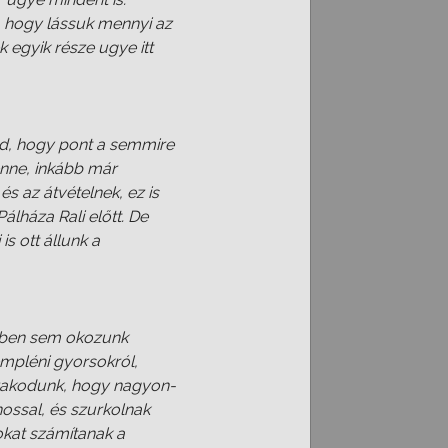
i, hogy lássuk mennyi az
 egyik része ugye itt
ed, hogy pont a semmire
enne, inkább már
s az átvételnek, ez is
lháza Rali előtt. De
s ott állunk a
évben sem okozunk
mpléni gyorsokról,
izakodunk, hogy nagyon-
ossal, és szurkolnak
okat számítanak a