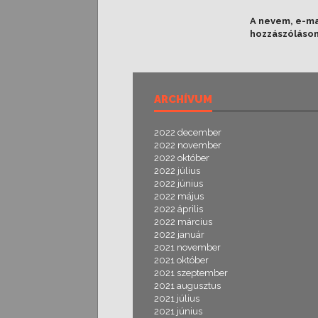
A nevem, e-m
hozzászóláso
ARCHÍVUM
2022 december
2022 november
2022 október
2022 július
2022 június
2022 május
2022 április
2022 március
2022 január
2021 november
2021 október
2021 szeptember
2021 augusztus
2021 július
2021 június