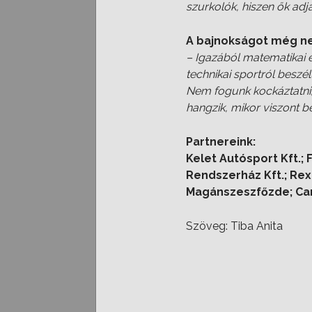
szurkolók, hiszen ők adj
A bajnokságot még n
– Igazából matematikai 
technikai sportról beszé
Nem fogunk kockáztatni, 
hangzik, mikor viszont b
Partnereink:
Kelet Autósport Kft.; 
Rendszerház Kft.; Rex 
Magánszeszfőzde; Car
Szöveg: Tiba Anita