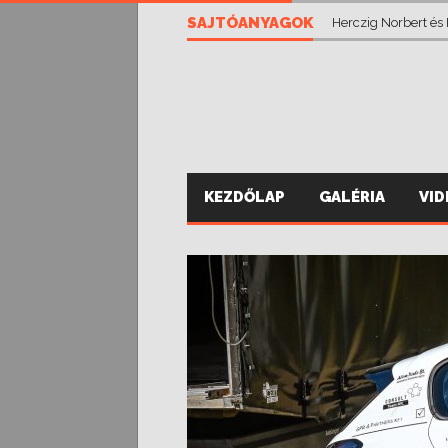
Vánsza Zsolt eddig
SAJTÓANYAGOK
Herczig Norbert és
KEZDŐLAP
GALÉRIA
VI