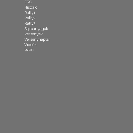
ERC
Historic
Rally1
Rally2
Rally3
Sajtóanyagok
Versenyek
Versenynaptár
Videók
WRC