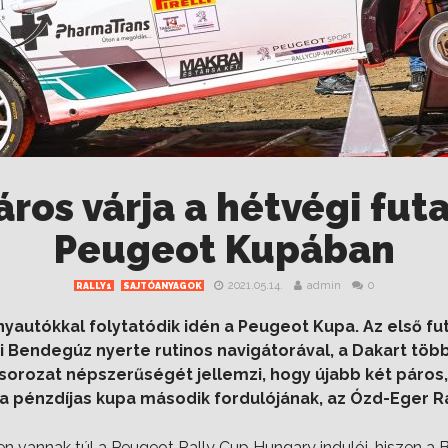
áros várja a hétvégi fut
Peugeot Kupában
2021.05.14.
admin
0
RALLY1
SAJTÓANYAGOK
enyautókkal folytatódik idén a Peugeot Kupa. Az első 
 Bendegúz nyerte rutinos navigátorával, a Dakart több
 sorozat népszerűségét jellemzi, hogy újabb két páros
a pénzdíjas kupa második fordulójának, az Ózd-Eger Ra
 vannak túl a Peugeot Rally Cup Hungary indulói, hiszen a 