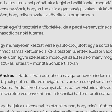
vett a teszten, ahol próbálták a legjobb beállításokat megtalá
versenyzőnek, hogyan tud akár a gyorsasági szakaszok között
lően, hogy milyen szakasz következi a programban.
tak együtt tesztelni a többiekkel, de a pécsi versenyzőnek s
második bajnoki futamra.
gy műhelyében készült versenyautókból jutott egy a sorozat
midt Tamás kettősnek is. Ők a teszten ülhettek először vado
terek után egyre szélesebb mosollyal szállt ki a kormány mö
08-as határait – mondta Schubert István.
András
– Radó István duó, ahol a navigátor neve minden ral
bajnok pilótáról, illetve navigátorról van szó és egyben a mél
 Csoma Andrást vette szárnyai alá és pár év Historic autózás
l szeretne versenyezni, ahol a technikai hátteret profi csapat 
togathatják a raliversenyt és bízunk benne, hogy minél többen
eugeot Kupa egységes sátrai minden alkalommal kellemes szín