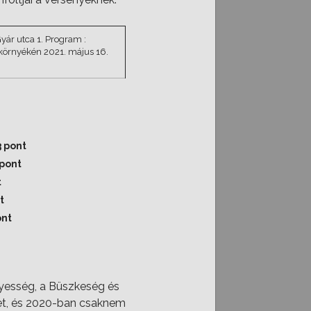
ár utca 1. Program :
 környékén 2021. május 16.
pont
ont
t
t
nt
yesség, a Büszkeség és
tet, és 2020-ban csaknem