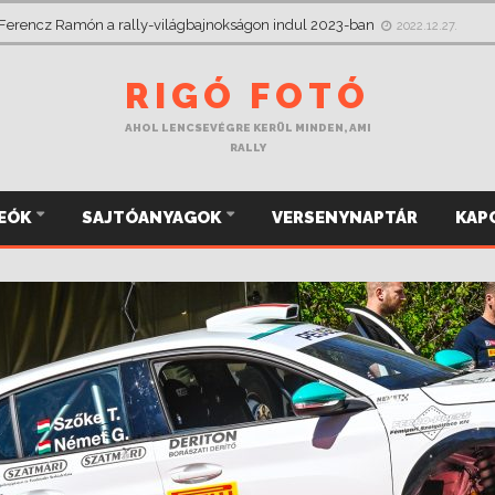
 csak jobbról figyelt, most a Mikulás Rallye-n megragadja a kormányt
2022
 Ferencz Ramón a rally-világbajnokságon indul 2023-ban
2022.12.27.
RIGÓ FOTÓ
AHOL LENCSEVÉGRE KERÜL MINDEN, AMI
RALLY
DEÓK
SAJTÓANYAGOK
VERSENYNAPTÁR
KAP