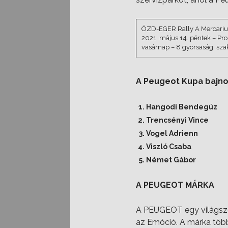
ÓZD-EGER Rally A Mercarius 
2021. május 14. péntek – Pr
vasárnap – 8 gyorsasági sz
A
Peugeot Kupa bajnoki
Hangodi Bendegúz
Trencsényi Vinc
Vogel Adrienn
Viszló Csaba 
Német Gábor S
A PEUGEOT MÁRKA
A PEUGEOT egy világsze
az Emóció. A márka több