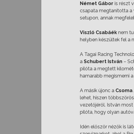
Német Gábor
is részt 
csapata megtanította a 
setupon, annak megfele
Viszló Csabáék
nem tud
helyben készültek fel a 
A Tagai Racing Technolo
a
Schubert István
– Sch
pilóta a megtett kilomé
hamarabb megismerni a 2
A másik újonc a
Csoma 
lehet, hiszen többszörös 
vezetőjéről. István most
pilóta, hogy olyan autóva
Idén először nézők is lá
szervizparkot, ahol a P