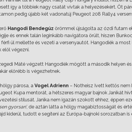
sett így a többiek nagy csatát vívtak a helyezésekért. Öt páro
tamon pedig újabb két vadonatúj Peugeot 208 Rally4 versenya
yerő
Hangodi Bendegúz
örömmel újságolta az ózdi futam el
tségije és ennek talán leginkább navigátora örült, hiszen Bunko
 férfi ül mellette és vezeti a versenyautót. Hangodiék a mos
 elöl végezni.
egedi Máté végzett Hangodiék mögött a második helyen és a
akár előrébb is végezhetnek.
hölgy párosa, a
Vogel Adrienn
– Notheisz Ivett kettős nem b
eugeot Kupa mentorát, a hétszeres magyar bajnok Janikát hívtá
zetési stílusát. Janika nem igazán szokott ehhez, éppen ezér
sen gyorsan’
, de aztán látta a hölgy magabiztosságát és érté
jd kiderül, tudott e segíteni az Európa-bajnoki sorozatban is 