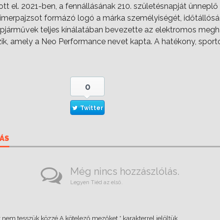
adott el. 2021-ben, a fennállásának 210. születésnapját ünne
a címerpajzsot formázó logó a márka személyiségét, időtállós
járművek teljes kínálatában bevezette az elektromos meghajt
zik, amely a Neo Performance nevet kapta. A hatékony, sport
0
Twitter
ÁS
Még nincs hozzászlólás.
Legyen Tiéd az első.
 nem tesszük közzé.
A kötelező mezőket
*
karakterrel jelöltük