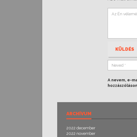
KÜLDÉS
A nevem, e-m
hozzászóláso
ARCHÍVUM
2022 december
2022 november