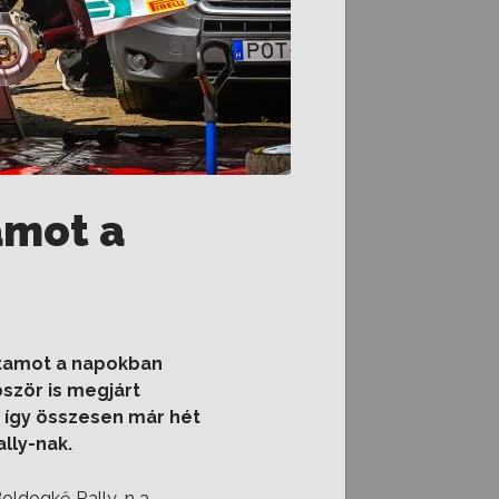
amot a
futamot a napokban
ször is megjárt
, így összesen már hét
lly-nak.
Boldogkő Rally-n a