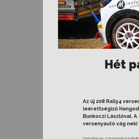
Hét p
Az új 208 Rally4 vers
leérettségiző Hangodi
Bunkoczi Lászlóval. A
versenyautó vág neki 
Izgalmas szezonkezdeten