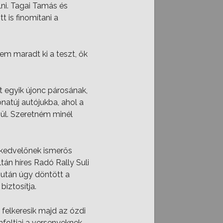
lni. Tagai Tamás és
 is finomítani a
em maradt ki a teszt, ők
 egyik újonc párosának,
natúj autójukba, ahol a
gül. Szeretném minél
ikedvelőnek ismerős
tán híres Radó Rally Suli
 után úgy döntött a
biztosítja.
 felkeresik majd az ózdi
foltjai a versenyeknek.