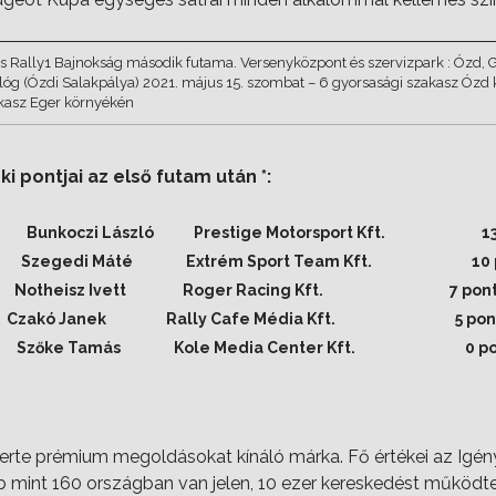
Rally1 Bajnokság második futama. Versenyközpont és szervizpark : Ózd, Gy
ológ (Ózdi Salakpálya) 2021. május 15. szombat – 6 gyorsasági szakasz Ózd
akasz Eger környékén
 pontjai az első futam után *:
 Bunkoczi László Prestige Motorsport Kft. 13 
e Szegedi Máté Extrém Sport Team Kft. 10 p
 Notheisz Ivett Roger Racing Kft. 7 pon
Czakó Janek Rally Cafe Média Kft. 5 pon
zőke Tamás Kole Media Center Kft. 0 po
rte prémium megoldásokat kínáló márka. Fő értékei az Igén
 mint 160 országban van jelen, 10 ezer kereskedést működ