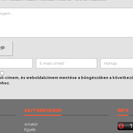
ail-címem, és weboldalcímem mentése a böngészőben a következ
mhoz.
SAJTÓANYAGOK
INFO
Amatőr
Egyéb