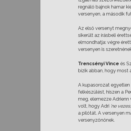
regnáló bajnok hamar kie
versenyen, a második fu
Az első versenyt megn
sikerült az írásbeli éret
elmondhatja: végre érett
versenyen is szeretnének
Trencsényi Vince
és Sz
bízik abban, hogy most 
A kupasorozat egyetlen 
felkészülést, hiszen a P
meg, elemezze Adrienn ve
volt, hogy Adri
’ne vezes
a pilótát. A versenyen ma
versenyzőnőnek.