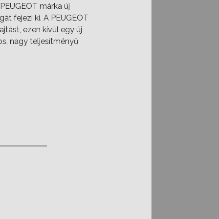
plő PEUGEOT márka új
ágát fejezi ki. A PEUGEOT
ást, ezen kívül egy új
os, nagy teljesítményű