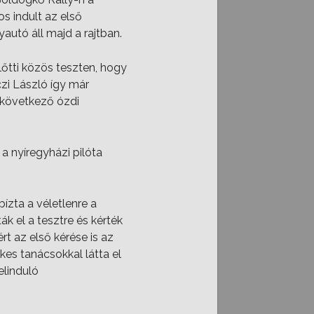
s indult az első
utó áll majd a rajtban.
őtti közös teszten, hogy
czi László így már
t következő ózdi
 nyíregyházi pilóta
ízta a véletlenre a
k el a tesztre és kérték
t az első kérése is az
kes tanácsokkal látta el
elinduló