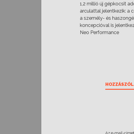
1,2 millió új gépkocsit 
arculattal jelentkezik: 
a személy- és haszongép
koncepcióval is jelentke
Neo Performance
HOZZÁSZÓL
Az e-mail-címet