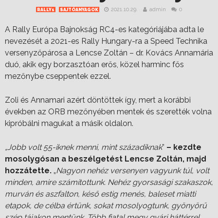
2021.10.29.
admin
0
RALLY1
SAJTÓANYAGOK
A Rally Európa Bajnokság RC4-es kategóriájába adta le
nevezését a 2021-es Rally Hungary-ra a Speed Technika
versenyzőpárosa a Lencse Zoltán – dr. Kovács Annamária
duó, akik egy borzasztóan erős, közel harminc fős
mezőnybe cseppentek ezzel.
Zoli és Annamari azért döntöttek így, mert a korábbi
években az ORB mezőnyében mentek és szerették volna
kipróbálni magukat a másik oldalon.
„Jobb volt 55-iknek menni, mint századiknak
”
– kezdte
mosolygósan a beszélgetést Lencse Zoltán, majd
hozzátette.
„
Nagyon nehéz versenyen vagyunk túl, volt
minden, amire számítottunk. Nehéz gyorsasági szakaszok,
murván és aszfalton, késő estig menés, baleset miatti
etapok, de célba értünk, sokat mosolyogtunk, gyönyörű
szép tájakon mentünk. Több fiatal megy gyári háttérrel,