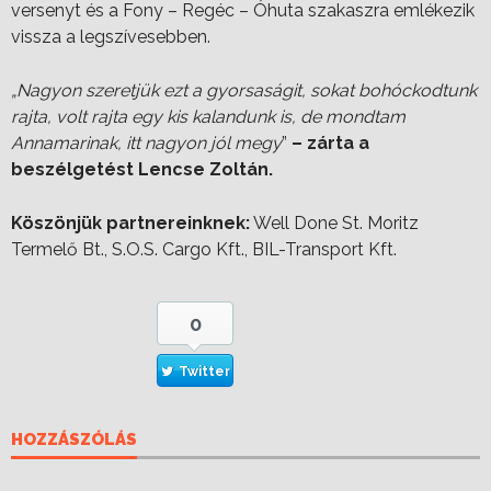
versenyt és a Fony – Regéc – Óhuta szakaszra emlékezik
vissza a legszívesebben.
„Nagyon szeretjük ezt a gyorsaságit, sokat bohóckodtunk
rajta, volt rajta egy kis kalandunk is, de mondtam
Annamarinak, itt nagyon jól megy
”
– zárta a
beszélgetést Lencse Zoltán.
Köszönjük partnereinknek:
Well Done St. Moritz
Termelő Bt., S.O.S. Cargo Kft., BIL-Transport Kft.
0
Twitter
HOZZÁSZÓLÁS