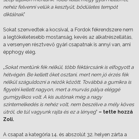
nehéz felvenni velük a kesztyűt, bődületes tempót
diktálnak
.”
Sokat szenvedtek a kocsival, a Fordok fékrendszere nem
a legtökéletesebb mostanság, kevés az alkatrészellátás,
a versenyen résztvevő gyári csapatnak is annyi van, ami
épphogy elég.
„
Sokat mentünk fék nélkül, több féktárcsánk is elfogyott a
hétvégén. Be kellett őket osztani, mert nem jó érzés fék
nélkül száguldozni a nézők között. Továbbá a gumikra is
figyelni kellett nagyon, mert a murvás pálya eléggé
gumigyilkos volt. A kis autónak még a nagy
szintemelkedés is nehéz volt, nem beszélve a mély köves
útról, de túl vagyunk rajta és ez a lényeg
”
– tette hozzá
Zoli.
A csapat a kategória 14. és abszolút 32. helyen zárta a