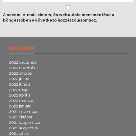
A nevem, e-mail-címem, és weboldalcímem mentése a
böngészőben a következő hozzászólásomhoz.
ARCHÍVUM
2022 december
2022 november
2022 október
2022 július
2022 június
2022 május
2022 április
2022 március
2022 január
2021 november
2021 október
2021 szeptember
2021 augusztus
2021 július