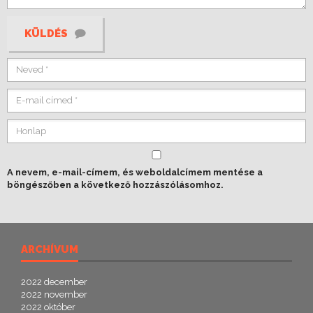
KÜLDÉS
A nevem, e-mail-címem, és weboldalcímem mentése a
böngészőben a következő hozzászólásomhoz.
ARCHÍVUM
2022 december
2022 november
2022 október