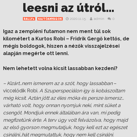
leesni az útról…
2020.11.15.
admin
0
RALLY1
SAJTÓANYAGOK
Igaz a zempléni futamon nem ment túl sok
kilométert a Kurtos Robi – Fridrik Gergő kettős, de
mégis boldogok, hiszen a nézők visszajelzései
alapján megérte ott lenni.
Nem lehetett volna kicsit lassabban kezdeni?
– Kizárt…nem ismerem az a szót, hogy lassabban
–
viccelődik Robi.
A Szuperspeciálon így is kobászoltam
még kicsit. Aztán jött az éles móka és persze ismersz…
várható volt, hogy onnan nyomjuk neki, mint süket a
csengőt. Mondjuk ennek általában ára van, mi pedig
megfizetünk érte. A terv úgy volt felvázolva, hogy majd
az első gyorson megmutatjuk, hogy kell ezt az egészet
csinálni…hát megmutattuk, hogy nem kell csinálni.