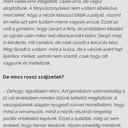
mert valaki erre integetett, valaki arra, de végül
elrajtoltunk. A fényviszonyokkal nem voltam kibékülve,
mert lehet, hogy a nézők klasszul látták a pályát, viszont
én néha azt sem tudtam merre vagyok arccal. Ezzel az
volt a gondom, hogy zavart a fény, és próbáltam kitalálni
az ugrató után mikor kell elkanyarodni balra. Gergő meg
is kérdezte, mit csinálok, de csak úszott a kocsi és kész.
Meg fáradt is voltam, mint a kutya, de a vérünk azért hajt
ilyenkor minket, semmi nem számít, csak hogy ott
vagyunk és mehetünk.
De nincs rossz szájízetek?
– Dehogy, egyáltalán nincs. Azt gondolom szervezésileg a
jó cél érdekében minden tőlünk telhetőt megtettünk. A
visszajelzések alapján nyugodt szívvel mondhatom, hogy
mind a versenyzők, mind a nézők részéről rengeteg
pozitív értékelést kaptunk. Ezzel a tudattal, még az sem
érdekel, hogy hamar kiestünk, hiszen ameddig mentünk,