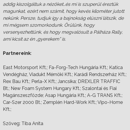
addig kiszolgáltuk a nézőket…és mi is szuperül éreztük
magunkat, ezért nem számít, hogy kevés kilométer jutott
nekünk. Persze, tudjuk így a bajnokság elúszni látszik, de
mi mégsem szomorkodunk. Örülünk, hogy
versenyezhettünk, és hogy megvalósult a Pálháza Rally,
ami kicsit az én „gyerekem” is.
Partnereink
:
East Motorsport Kft.; Fa-Forg-Tech Hungária Kft.; Katica
Vendégház, Viadukt Mérnöki Kft.; Karádi Rendszerház Kft.;
Rex Bau Kft.; Perla-X Kft.; Jancsika; DREXLER TRAFFIC
Bt.; New Foam System Hungary Kft.; Szalontai és Fiai
Magánszeszfőzde; Asap Hungária Kft.; A-G TRANS Kft.;
Car-Szer 2000 Bt.; Zemplén Hard-Work Kft.; Vipo-Home
Kft.;
Szöveg: Tiba Anita