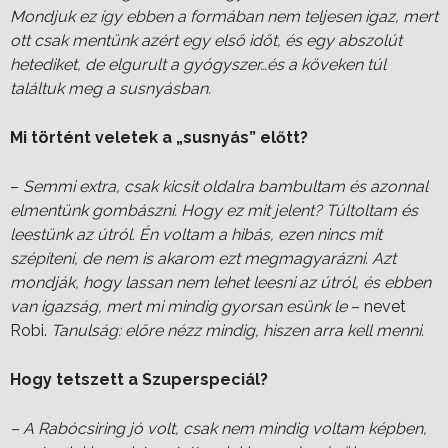
Mondjuk ez így ebben a formában nem teljesen igaz, mert
ott csak mentünk azért egy első időt, és egy abszolút
hetediket, de elgurult a gyógyszer…és a köveken túl
találtuk meg a susnyásban.
Mi történt veletek a „susnyás” előtt?
–
Semmi extra, csak kicsit oldalra bambultam és azonnal
elmentünk gombászni. Hogy ez mit jelent? Túltoltam és
leestünk az útról. Én voltam a hibás, ezen nincs mit
szépíteni, de nem is akarom ezt megmagyarázni. Azt
mondják, hogy lassan nem lehet leesni az útról, és ebben
van igazság, mert mi mindig gyorsan esünk le
– nevet
Robi.
Tanulság: előre nézz mindig, hiszen arra kell menni.
Hogy tetszett a Szuperspeciál?
– A Rabócsiring jó volt, csak nem mindig voltam képben,