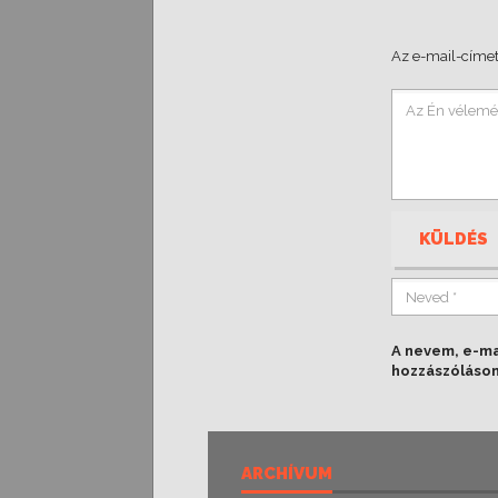
Az e-mail-címet
KÜLDÉS
A nevem, e-m
hozzászóláso
ARCHÍVUM