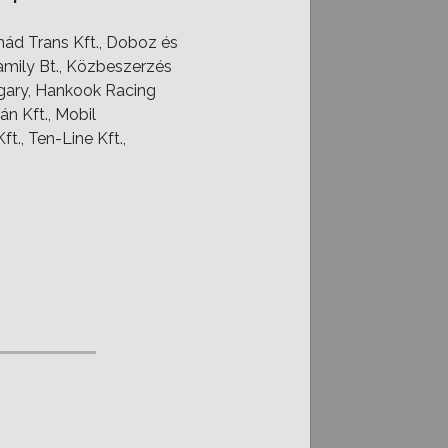
rnád Trans Kft., Doboz és
amily Bt., Közbeszerzés
ungary, Hankook Racing
án Kft., Mobil
t., Ten-Line Kft.,