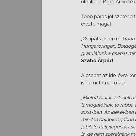
oldalra, a Papp Arnie fél
Több páros jól szerepelt
érezte magát.
„Csapatszinten mél
tóan 
Hungaroringen. Boldogok
gratulálunk a csapat min
Szabó Árpád.
A csapat az idei évre ko
is bemutatnak majd.
„Mielőtt belekezdenék a
támogatóinak, továbbá a
2021-ben. Az idei évben
minden bajnokságában he
jubiláló Rallylegendet s
is, de nem szeretnénk mo