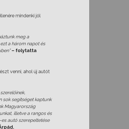
llenére mindenki jól
onáztunk meg a
ezt a három napot és
kben”
– folytatta
szt venni, ahol új autót
szerelőinek,
n sok segítséget kaptunk
unk Magyarország
kat, illetve a rangos és
4-es autó szerepeltetése
Árpád.