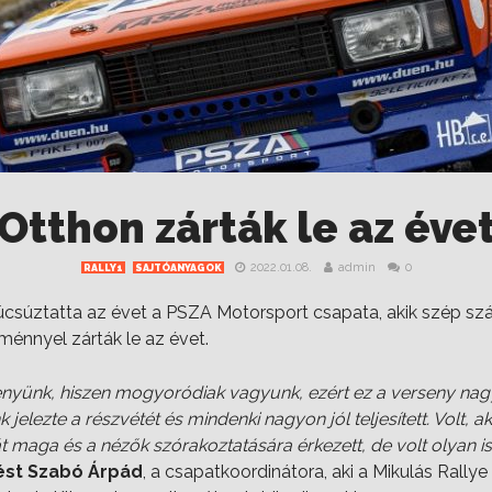
Otthon zárták le az éve
2022.01.08.
admin
0
RALLY1
SAJTÓANYAGOK
búcsúztatta az évet a PSZA Motorsport csapata, akik szép sz
ménnyel zárták le az évet.
enyünk, hiszen mogyoródiak vagyunk, ezért ez a verseny nagy
jelezte a részvétét és mindenki nagyon jól teljesített. Volt, a
 maga és a nézők szórakoztatására érkezett, de volt olyan is,
ést Szabó Árpád
, a csapatkoordinátora, aki a Mikulás Rallye