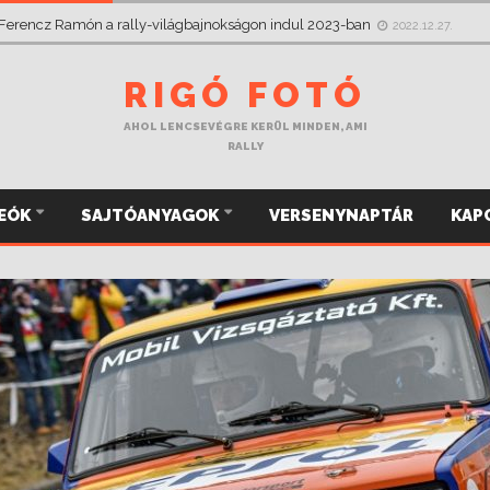
 Ferencz Ramón a rally-világbajnokságon indul 2023-ban
2022.12.27.
RIGÓ FOTÓ
AHOL LENCSEVÉGRE KERÜL MINDEN, AMI
RALLY
DEÓK
SAJTÓANYAGOK
VERSENYNAPTÁR
KAP