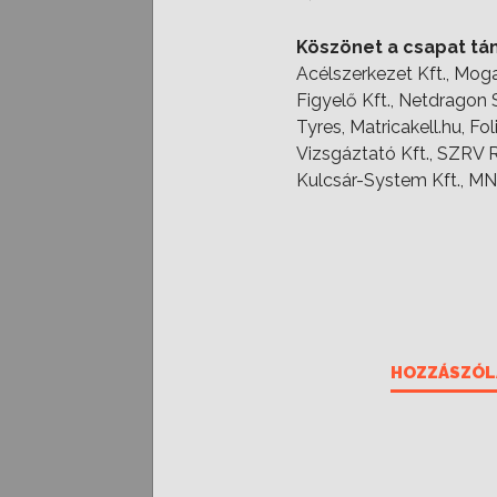
Köszönet a csapat t
Acélszerkezet Kft., Moga
Figyelő Kft., Netdragon 
Tyres, Matricakell.hu, Fo
Vizsgáztató Kft., SZRV Ra
Kulcsár-System Kft., M
HOZZÁSZÓL