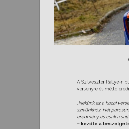
A Szilveszter Rallye-n 
versenyre és méltó ered
„Nekünk ez a hazai vers
szívünkhöz. Hét párosunk 
eredmény és csak a saját
– kezdte a beszélget