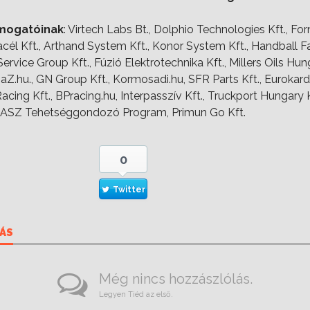
ámogatóinak
: Virtech Labs Bt., Dolphio Technologies Kft., Fo
cél Kft., Arthand System Kft., Konor System Kft., Handball F
Service Group Kft., Fúzió Elektrotechnika Kft., Millers Oils H
liaZ.hu., GN Group Kft., Kormosadi.hu, SFR Parts Kft., Eurokard
cing Kft., BPracing.hu, Interpasszív Kft., Truckport Hungary Kf
NASZ Tehetséggondozó Program, Primun Go Kft.
0
Twitter
ÁS
Még nincs hozzászlólás.
Legyen Tiéd az első.