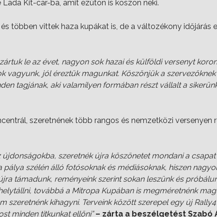
e Lada Kit-car-ba, amit ezúton is köszön neki.
 és többen vittek haza kupákat is, de a változékony időjárás e
zártuk le az évet, nagyon sok hazai és külföldi versenyt kor
 vagyunk, jól éreztük magunkat. Köszönjük a szervezőknek 
den tagjának, aki valamilyen formában részt vállalt a sikerün
ncentrál, szeretnének több rangos és nemzetközi versenyen ré
z újdonságokba, szeretnék újra köszönetet mondani a csapat 
 pálya szélén álló fotósoknak és médiásoknak, hiszen nagyo
 újra támadunk, reményeink szerint sokan leszünk és próbál
lytállni, továbbá a Mitropa Kupában is megméretnénk magun
em szeretnénk kihagyni. Terveink között szerepel egy új Rally
st minden titkunkat ellőni”
– zárta a beszélgetést Szabó 