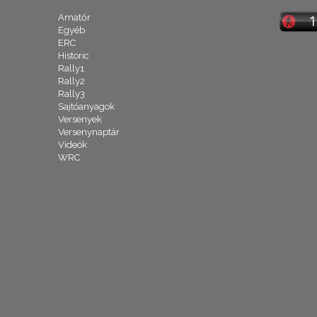
Amatőr
Egyéb
ERC
Historic
Rally1
Rally2
Rally3
Sajtóanyagok
Versenyek
Versenynaptár
Videók
WRC