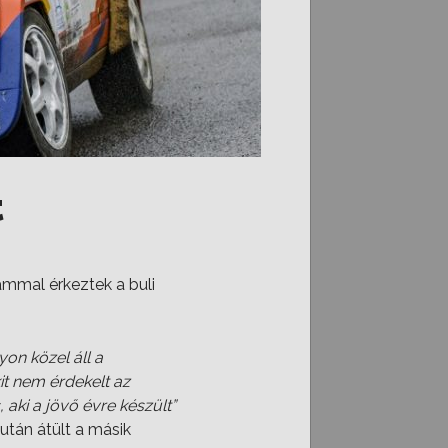
t
ámmal érkeztek a buli
on közel áll a
kit nem érdekelt az
 aki a jövő évre készült”
 után átült a másik