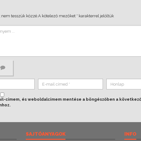
 nem tesszük közzé.
A kötelező mezőket
*
karakterrel jelöltük
ail-címem, és weboldalcímem mentése a böngészőben a következ
mhoz.
SAJTÓANYAGOK
INFO