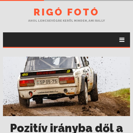
RIGÓ FOTÓ
AHOL LENCSEVÉGRE KERÜL MINDEN, AMI RALLY
Pozitív irányba dől a