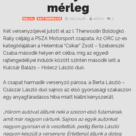
mérleg
2021.04.26.
admin
0
RALLY1
SAJTÓANYAGOK
Két versenyzőjével jutott el az I. Therwoolin Boldogkő
Rally céljáig a PSZA Motorsport csapata. Az ORC 12-es
kategóriájában a Helembai “Csikar” Zsolt – Szebenszki
Csaba második helyen ért célba, míg az egyedi
rajtengedéllyel indulók között szintén második lett a
Kulcsár Balázs – Holecz László duó.
A csapat harmadik versenyző párosa, a Berta László –
Császár László duó sajnos az első gyorsasági szakaszon
egy anyagfáradásos hiba miatt kiállni kényszerült.
„Három autóval álltunk neki a szezon első futamának,
amit már nagyon vártunk. Sajnos az egyik autónkat
nagyon gyorsan el is veszítettük, pedig Berta László
nagyon készült a versenyre. Értetlenül állunk a dolog