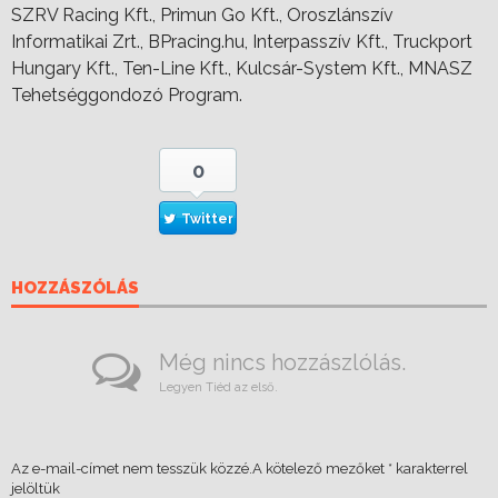
SZRV Racing Kft., Primun Go Kft., Oroszlánszív
Informatikai Zrt., BPracing.hu, Interpasszív Kft., Truckport
Hungary Kft., Ten-Line Kft., Kulcsár-System Kft., MNASZ
Tehetséggondozó Program.
0
Twitter
HOZZÁSZÓLÁS
Még nincs hozzászlólás.
Legyen Tiéd az első.
Az e-mail-címet nem tesszük közzé.
A kötelező mezőket
*
karakterrel
jelöltük