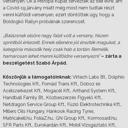
versenyen. Ők a Mitropa Kupát tervezték az idei évre, ám
a Covid-19 járvány miatt még most nem tudtak részt
venni külföldi versenyen, ezért döntöttek úgy, hogy a
Boldogkő Rallyn próbálnak szerencsét.
„Balázsnak elsőre nagy falat volt a verseny, hiszen
sprintből érkezett. Ennek ellenére jól érezték magukat, a
kategória második hely csak hab a tortán. Remélik,
hamarosan lehet menni külföldre versenyezni”
– zárta a
beszélgetést Szabó Árpád.
Köszönjük a támogatóinknak:
Virtech Labs Bt., Dolphio
Technologies Kft., Fornád Trans Kft., Doboz és
Acélszerkezet Kft., Mogacél Kft., Arthand System Kft.,
Handball Family Bt., Közbeszerzés Figyelő Kft.,
Netdragon Service Group Kft., Fúzió Elektrotechnika Kft.,
Millers Oils Hungary, Hankook Racing Tyres,
Matricakell.hu, FoliaZ.hu., GN Group Kft., Kormosadi.hu,
SFR Parts Kft., Eurokardán Kft., Mobil Vizsgáztató Kft.,