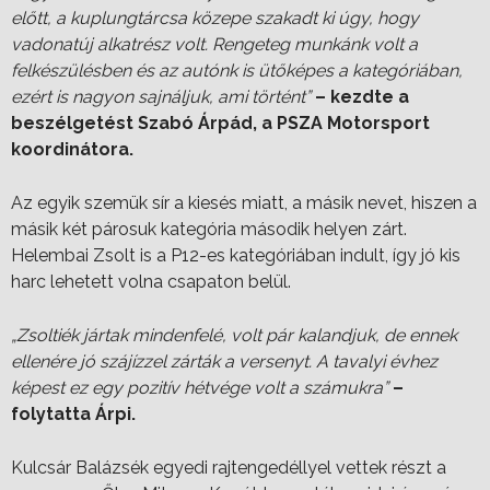
előtt, a kuplungtárcsa közepe szakadt ki úgy, hogy
vadonatúj alkatrész volt. Rengeteg munkánk volt a
felkészülésben és az autónk is ütőképes a kategóriában,
ezért is nagyon sajnáljuk, ami történt”
– kezdte a
beszélgetést Szabó Árpád, a PSZA Motorsport
koordinátora.
Az egyik szemük sír a kiesés miatt, a másik nevet, hiszen a
másik két párosuk kategória második helyen zárt.
Helembai Zsolt is a P12-es kategóriában indult, így jó kis
harc lehetett volna csapaton belül.
„Zsoltiék jártak mindenfelé, volt pár kalandjuk, de ennek
ellenére jó szájízzel zárták a versenyt. A tavalyi évhez
képest ez egy pozitív hétvége volt a számukra”
–
folytatta Árpi.
Kulcsár Balázsék egyedi rajtengedéllyel vettek részt a