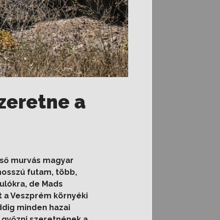
zeretne a
 első murvás magyar
hosszú futam, több,
dulókra, de Mads
et a Veszprém környéki
ddig minden hazai
 győzni szeretnének a