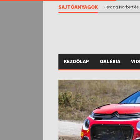
Vánsza Zsolt eddig
SAJTÓANYAGOK
Herczig Norbert és
KEZDŐLAP
GALÉRIA
VI