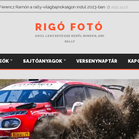
 csak jobbról figyelt, most a Mikulás Rallye-n megragadja a kormányt
2022
 Ferencz Ramón a rally-világbajnokságon indul 2023-ban
2022.12.27.
RIGÓ FOTÓ
AHOL LENCSEVÉGRE KERÜL MINDEN, AMI
RALLY
DEÓK
SAJTÓANYAGOK
VERSENYNAPTÁR
KAP