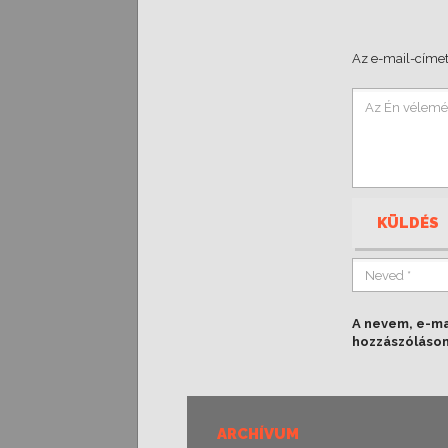
Az e-mail-címet
KÜLDÉS
A nevem, e-m
hozzászóláso
ARCHÍVUM