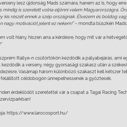
verseny lesz újdonság Mads számára, hanem az is, hogy err
 mindig is szeretett volna eljönni velem Magyarországra. Ör
 kis részét ennek a szép országnak. Élvezem és boldog vag
 nagy motivációt jelent ez nekem!”
– mondta büszkén Mads
 volt hiány, hiszen arra a kérdésre, hogy mit vár a hétvégétő
”
szprém Rallye-n csütörtökön kezdődik a pályabejárás, ami e
t kezdődik a verseny, négy gyorsasági szakasz után a székes
dezésre. Vasárnap három különböző szakaszt kell kétszer telj
felállított céldobogón ünnepelhessenek a győztesek.
nden érdeklődőt szeretettel vár a csapat a Tagai Racing Tech
szervizparkban!
pja: https://www.larocosport.hu/