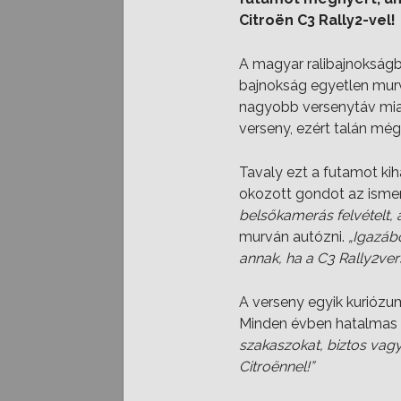
Citroën C3 Rally2-vel!
A magyar ralibajnokság
bajnokság egyetlen murv
nagyobb versenytáv miat
verseny, ezért talán még 
Tavaly ezt a futamot k
okozott gondot az ismer
belsőkamerás felvételt, 
murván autózni.
„Igazáb
annak, ha a
C3 Rally2
ver
A verseny egyik kuriózu
Minden évben hatalmas 
szakaszokat, biztos vag
Citroënnel!”