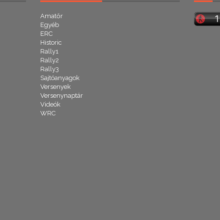
Amatőr
Egyéb
ERC
Historic
Rally1
Rally2
Rally3
Sajtóanyagok
Versenyek
Versenynaptár
Videók
WRC