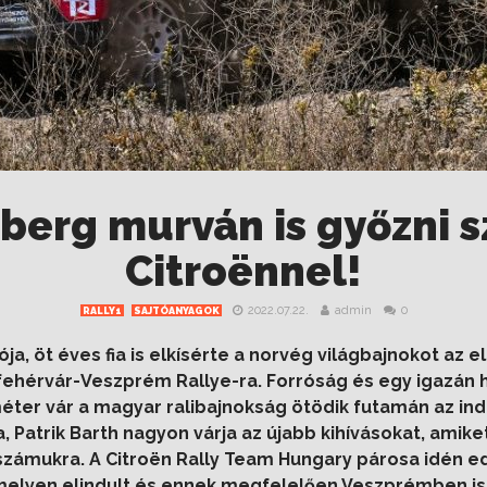
berg murván is győzni s
Citroënnel!
2022.07.22.
admin
0
RALLY1
SAJTÓANYAGOK
ja, öt éves fia is elkísérte a norvég világbajnokot az
fehérvár-Veszprém Rallye-ra. Forróság és egy igazán 
éter vár a magyar ralibajnokság ötödik futamán az in
, Patrik Barth nagyon várja az újabb kihívásokat, amik
számukra. A Citroën Rally Team Hungary párosa idén e
elyen elindult és ennek megfelelően Veszprémben is