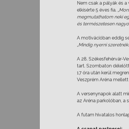
Nem csak a pályák és a 
elkísérte 5 éves fia.
„Mons
megmutathatom neki egy
és természetesen nagyon
A motivációban eddig sem
„Mindig nyerni szeretnék!
A 28. Székesfehérvár-Ve
tart. Szombaton délelőt
17 óra után kerül megren
Veszprém Aréna mellett 
A versenynapok alatt mi
az Aréna parkolóban, a 
A futam hivatalos honla
A csapat partnerei: