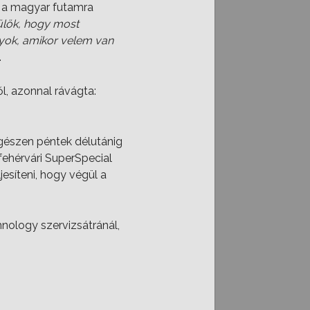
e a magyar futamra
ülök, hogy most
yok, amikor velem van
.
l, azonnal rávágta:
gészen péntek délutánig
fehérvári SuperSpecial
esíteni, hogy végül a
nology szervizsátránál,