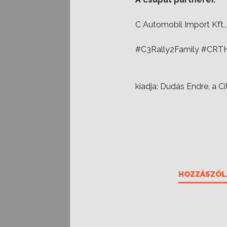
C Automobil Import Kft.
#C3Rally2Family #CRT
kiadja: Dudás Endre, a C
HOZZÁSZÓL