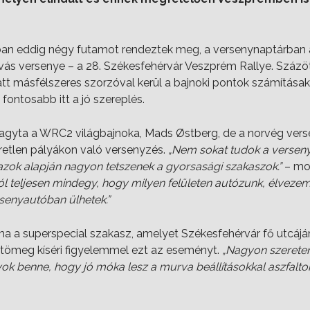
ban eddig négy futamot rendeztek meg, a versenynaptárban 
ás versenye – a 28. Székesfehérvár Veszprém Rallye. Százö
t másfélszeres szorzóval kerül a bajnoki pontok számításako
fontosabb itt a jó szereplés.
ihagyta a WRC2 világbajnoka, Mads Østberg, de a norvég ve
etlen pályákon való versenyzés.
„Nem sokat tudok a versen
azok alapján nagyon tetszenek a gyorsasági szakaszok.”
– mon
ól teljesen mindegy, hogy milyen felületen autózunk, élveze
senyautóban ülhetek.”
ma a superspecial szakasz, amelyet Székesfehérvár fő utcáj
tömeg kíséri figyelemmel ezt az eseményt.
„Nagyon szeretem
yok benne, hogy jó móka lesz a murva beállításokkal aszfalto