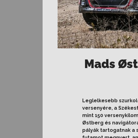
Mads Øst
Leglelkesebb szurkoló
versenyére, a Székes
mint 150 versenykilom
Ø
stberg és navigátora
pályák tartogatnak a 
futamot megnyert, am