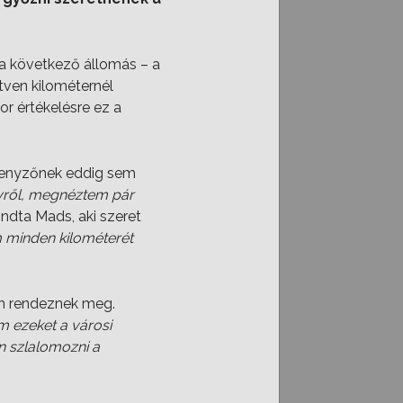
a következő állomás – a
tven kilométernél
r értékelésre ez a
rsenyzőnek eddig sem
yről, megnéztem pár
dta Mads, aki szeret
m minden kilométerét
án rendeznek meg.
 ezeket a városi
n szlalomozni a