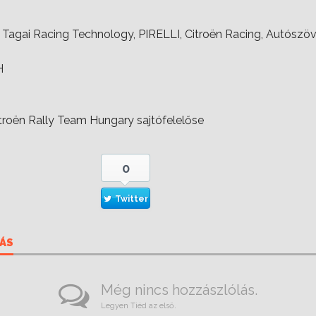
, Tagai Racing Technology, PIRELLI, Citroën Racing, Autósz
H
itroën Rally Team Hungary sajtófelelőse
0
Twitter
ÁS
Még nincs hozzászlólás.
Legyen Tiéd az első.