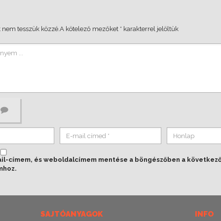
 nem tesszük közzé.
A kötelező mezőket
*
karakterrel jelöltük
ail-címem, és weboldalcímem mentése a böngészőben a következ
mhoz.
SAJTÓANYAGOK
INFO