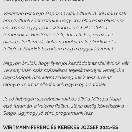
Vasárnap estére jó alaposan elfáradtunk. A cél után csak
arra tudtunk koncentrálni, hogy egy étteremig eljussunk,
és együnk egy jó parasztragu levest. Hazafelé a
főmérnökúr, Benito vezetett, Joti a hátsó, én az első
ülésen aludtam, de hétfő reggel sem kapkodtuk el a
felkelést. Ebédidőben ittam meg a reggeli kávémat.
Nagyon örülök, hogy ilyen jól kezdődött az idei évünk, két
verseny után száz százalékos teljesítménnyel vezetjük a
bajnokságot. Szerintem szükségünk is lesz erre az
előnyre, mert az ellenfeleink egyre gyorsabbak.
Jövő hétvégén szeretnénk rajthoz állni a Mitropa Kupa
első futamán, a Velenje Rallyn, utána pedig következik a
Salgó, úgyhogy jó sűrű programunk lesz.
WIRTMANN FERENC ÉS KEREKES JÓZSEF 2021-ES