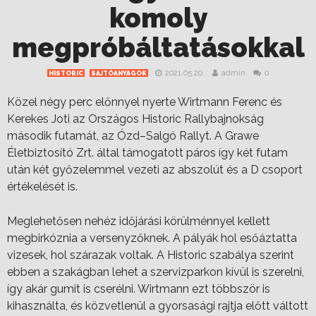
komoly
megpróbáltatásokkal
2021.05.20.
admin
0
HISTORIC
SAJTÓANYAGOK
Közel négy perc előnnyel nyerte Wirtmann Ferenc és
Kerekes Joti az Országos Historic Rallybajnokság
második futamát, az Ózd–Salgó Rallyt. A Grawe
Életbiztosító Zrt. által támogatott páros így két futam
után két győzelemmel vezeti az abszolút és a D csoport
értékelését is.
Meglehetősen nehéz időjárási körülménnyel kellett
megbirkóznia a versenyzőknek. A pályák hol esőáztatta
vizesek, hol szárazak voltak. A Historic szabálya szerint
ebben a szakágban lehet a szervizparkon kívül is szerelni,
így akár gumit is cserélni. Wirtmann ezt többször is
kihasználta, és közvetlenül a gyorsasági rajtja előtt váltott