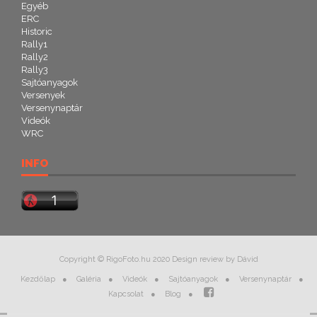
Egyéb
ERC
Historic
Rally1
Rally2
Rally3
Sajtóanyagok
Versenyek
Versenynaptár
Videók
WRC
INFO
Copyright © RigoFoto.hu 2020 Design review by Dávid
Kezdőlap
Galéria
Videók
Sajtóanyagok
Versenynaptár
Kapcsolat
Blog