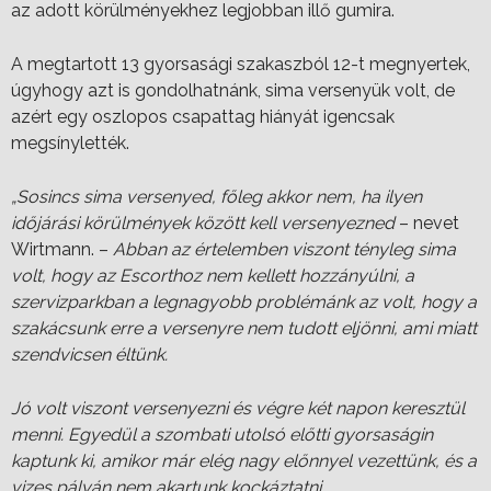
az adott körülményekhez legjobban illő gumira.
A megtartott 13 gyorsasági szakaszból 12-t megnyertek,
úgyhogy azt is gondolhatnánk, sima versenyük volt, de
azért egy oszlopos csapattag hiányát igencsak
megsínylették.
„Sosincs sima versenyed, főleg akkor nem, ha ilyen
időjárási körülmények között kell versenyezned
– nevet
Wirtmann. –
Abban az értelemben viszont tényleg sima
volt, hogy az Escorthoz nem kellett hozzányúlni, a
szervizparkban a legnagyobb problémánk az volt, hogy a
szakácsunk erre a versenyre nem tudott eljönni, ami miatt
szendvicsen éltünk.
Jó volt viszont versenyezni és végre két napon keresztül
menni. Egyedül a szombati utolsó előtti gyorsaságin
kaptunk ki, amikor már elég nagy előnnyel vezettünk, és a
vizes pályán nem akartunk kockáztatni.