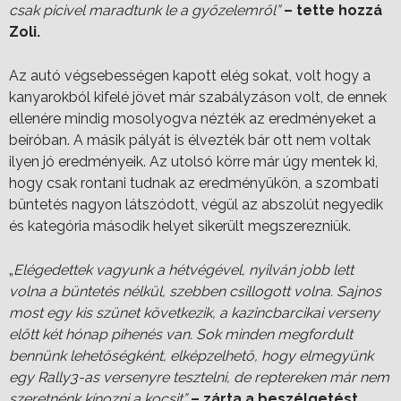
csak picivel maradtunk le a győzelemről”
– tette hozzá
Zoli.
Az autó végsebességen kapott elég sokat, volt hogy a
kanyarokból kifelé jövet már szabályzáson volt, de ennek
ellenére mindig mosolyogva nézték az eredményeket a
beíróban. A másik pályát is élvezték bár ott nem voltak
ilyen jó eredményeik. Az utolsó körre már úgy mentek ki,
hogy csak rontani tudnak az eredményükön, a szombati
büntetés nagyon látszódott, végül az abszolút negyedik
és kategória második helyet sikerült megszerezniük.
„
Elégedettek vagyunk a hétvégével, nyilván jobb lett
volna a büntetés nélkül, szebben csillogott volna. Sajnos
most egy kis szünet következik, a kazincbarcikai verseny
előtt két hónap pihenés van. Sok minden megfordult
bennünk lehetőségként, elképzelhető, hogy elmegyünk
egy Rally3-as versenyre tesztelni, de reptereken már nem
szeretnénk kínozni a kocsit”
– zárta a beszélgetést