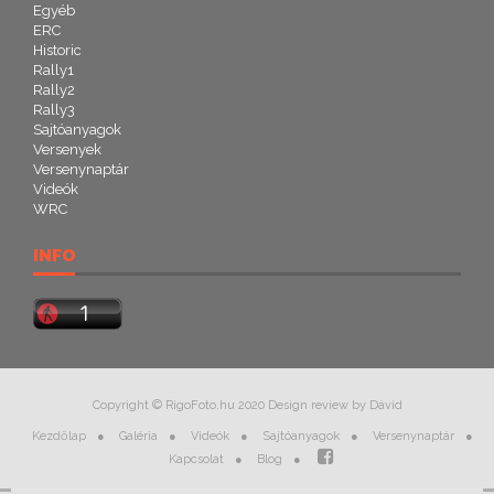
Egyéb
ERC
Historic
Rally1
Rally2
Rally3
Sajtóanyagok
Versenyek
Versenynaptár
Videók
WRC
INFO
Copyright © RigoFoto.hu 2020 Design review by Dávid
Kezdőlap
Galéria
Videók
Sajtóanyagok
Versenynaptár
Kapcsolat
Blog