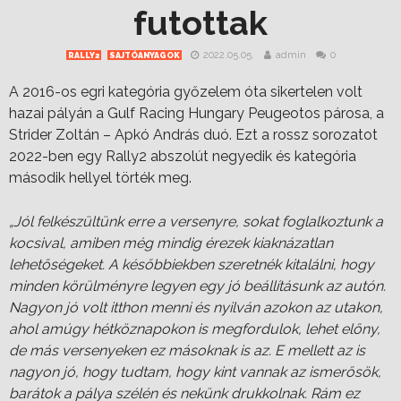
futottak
2022.05.05.
admin
0
RALLY2
SAJTÓANYAGOK
A 2016-os egri kategória győzelem óta sikertelen volt
hazai pályán a Gulf Racing Hungary Peugeotos párosa, a
Strider Zoltán – Apkó András duó. Ezt a rossz sorozatot
2022-ben egy Rally2 abszolút negyedik és kategória
második hellyel törték meg.
„Jól felkészültünk erre a versenyre, sokat foglalkoztunk a
kocsival, amiben még mindig érezek kiaknázatlan
lehetőségeket. A későbbiekben szeretnék kitalálni, hogy
minden körülményre legyen egy jó beállításunk az autón.
Nagyon jó volt itthon menni és nyilván azokon az utakon,
ahol amúgy hétköznapokon is megfordulok, lehet előny,
de más versenyeken ez másoknak is az. E mellett az is
nagyon jó, hogy tudtam, hogy kint vannak az ismerősök,
barátok a pálya szélén és nekünk drukkolnak. Rám ez