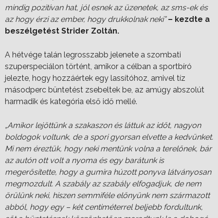
mindig pozitívan hat, jól esnek az üzenetek, az sms-ek és
az hogy érzi az ember, hogy drukkolnak neki”
– kezdte a
beszélgetést Strider Zoltán.
A hétvége talán legrosszabb jelenete a szombati
szuperspeciálon történt, amikor a célban a sportbíró
jelezte, hogy hozzáértek egy lassítóhoz, amivel tíz
másodperc büntetést zsebeltek be, az amúgy abszolút
harmadik és kategória első idő mellé.
„Amikor lejöttünk a szakaszon és láttuk az időt, nagyon
boldogok voltunk, de a spori gyorsan elvette a kedvünket.
Mi nem éreztük, hogy neki mentünk volna a terelőnek, bár
az autón ott volt a nyoma és egy barátunk is
megerősítette, hogy a gumira húzott ponyva látványosan
megmozdult. A szabály az szabály elfogadjuk, de nem
örülünk neki, hiszen semmiféle előnyünk nem származott
abból, hogy egy – két centiméterrel beljebb fordultunk,