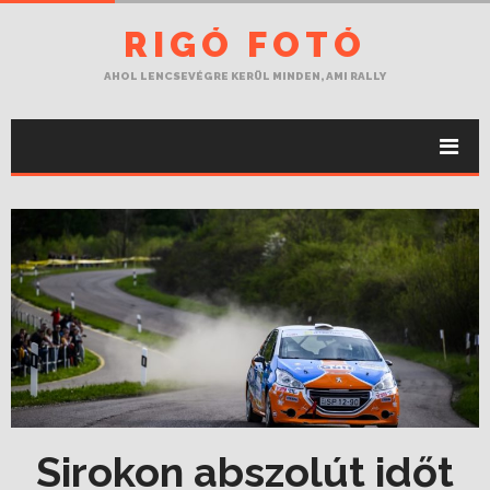
RIGÓ FOTÓ
AHOL LENCSEVÉGRE KERÜL MINDEN, AMI RALLY
Sirokon abszolút időt