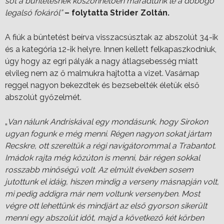
sőt a büntetésnek köszönhetően maradtunk le a dobogó
legalsó fokáról”
– folytatta Strider Zoltán.
A fiúk a büntetést beírva visszacsúsztak az abszolút 34-ik
és a kategória 12-ik helyre. Innen kellett felkapaszkodniuk,
úgy hogy az egri pályák a nagy átlagsebesség miatt
elvileg nem az ő malmukra hajtotta a vizet. Vasárnap
reggel nagyon bekezdtek és bezsebelték életük első
abszolút győzelmét.
„
Van nálunk Andriskával egy mondásunk, hogy Sirokon
ugyan fogunk e még menni. Régen nagyon sokat jártam
Recskre, ott szereltük a régi navigátorommal a Trabantot.
Imádok rajta még közúton is menni, bár régen sokkal
rosszabb minőségű volt. Az elmúlt években sosem
jutottunk el idáig, hiszen mindig a verseny másnapján volt,
mi pedig addigra már nem voltunk versenyben. Most
végre ott lehettünk és mindjárt az első gyorson sikerült
menni egy abszolút időt, majd a következő két körben