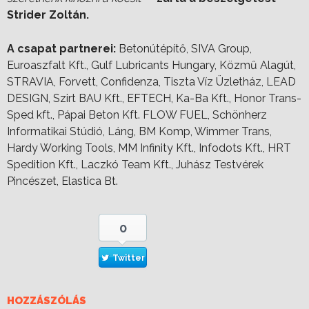
Strider Zoltán.
A csapat partnerei:
Betonútépítő, SIVA Group,
Euroaszfalt Kft., Gulf Lubricants Hungary, Közmű Alagút,
STRAVIA, Forvett, Confidenza, Tiszta Víz Üzletház, LEAD
DESIGN, Szirt BAU Kft., EFTECH, Ka-Ba Kft., Honor Trans-
Sped kft., Pápai Beton Kft. FLOW FUEL, Schönherz
Informatikai Stúdió, Láng, BM Komp, Wimmer Trans,
Hardy Working Tools, MM Infinity Kft., Infodots Kft., HRT
Spedition Kft., Laczkó Team Kft., Juhász Testvérek
Pincészet, Elastica Bt.
0
Twitter
HOZZÁSZÓLÁS