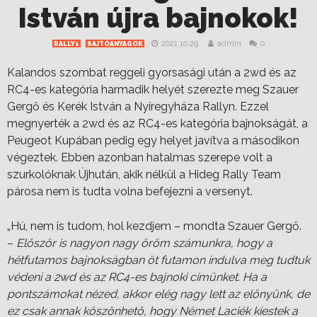
István újra bajnokok!
2021.10.29.
admin
0
RALLY1
SAJTÓANYAGOK
Kalandos szombat reggeli gyorsasági után a 2wd és az
RC4-es kategória harmadik helyét szerezte meg Szauer
Gergő és Kerék István a Nyíregyháza Rallyn. Ezzel
megnyerték a 2wd és az RC4-es kategória bajnokságát, a
Peugeot Kupában pedig egy helyet javítva a másodikon
végeztek. Ebben azonban hatalmas szerepe volt a
szurkolóknak Újhután, akik nélkül a Hideg Rally Team
párosa nem is tudta volna befejezni a versenyt.
„Hú, nem is tudom, hol kezdjem – mondta Szauer Gergő.
–
Először is nagyon nagy öröm számunkra, hogy a
hétfutamos bajnokságban öt futamon indulva meg tudtuk
védeni a 2wd és az RC4-es bajnoki címünket. Ha a
pontszámokat nézed, akkor elég nagy lett az előnyünk, de
ez csak annak köszönhető, hogy Német Laciék kiestek a