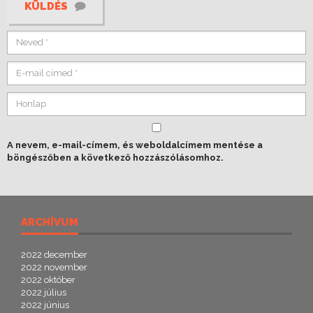
KÜLDÉS
A nevem, e-mail-címem, és weboldalcímem mentése a
böngészőben a következő hozzászólásomhoz.
ARCHÍVUM
2022 december
2022 november
2022 október
2022 július
2022 június