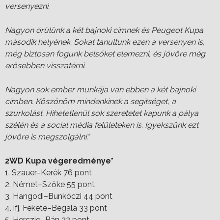
versenyezni.
Nagyon örülünk a két bajnoki címnek és Peugeot Kupa
második helyének. Sokat tanultunk ezen a versenyen is,
még biztosan fogunk belsőket elemezni, és jövőre még
erősebben visszatérni.
Nagyon sok ember munkája van ebben a két bajnoki
címben. Köszönöm mindenkinek a segítséget, a
szurkolást. Hihetetlenül sok szeretetet kapunk a pálya
szélén és a social média felületeken is. Igyekszünk ezt
jövőre is megszolgálni.”
2WD Kupa végeredménye*
1. Szauer–Kerék 76 pont
2. Német–Szőke 55 pont
3. Hangodi–Bunkóczi 44 pont
4. ifj. Fekete–Begala 33 pont
5. Herczig–Bán 22 pont