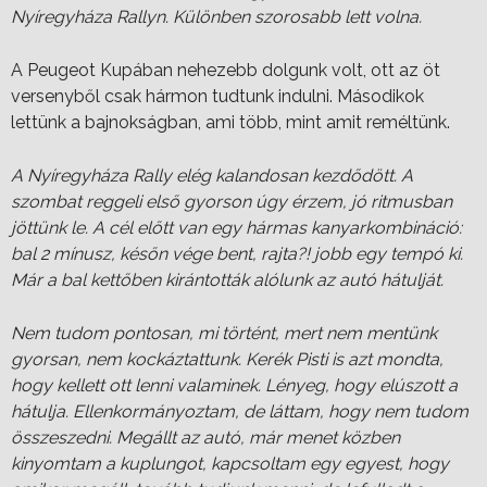
Nyíregyháza Rallyn. Különben szorosabb lett volna.
A Peugeot Kupában nehezebb dolgunk volt, ott az öt
versenyből csak hármon tudtunk indulni. Másodikok
lettünk a bajnokságban, ami több, mint amit reméltünk.
A Nyíregyháza Rally elég kalandosan kezdődött. A
szombat reggeli első gyorson úgy érzem, jó ritmusban
jöttünk le. A cél előtt van egy hármas kanyarkombináció:
bal 2 mínusz, későn vége bent, rajta?! jobb egy tempó ki.
Már a bal kettőben kirántották alólunk az autó hátulját.
Nem tudom pontosan, mi történt, mert nem mentünk
gyorsan, nem kockáztattunk. Kerék Pisti is azt mondta,
hogy kellett ott lenni valaminek. Lényeg, hogy elúszott a
hátulja. Ellenkormányoztam, de láttam, hogy nem tudom
összeszedni. Megállt az autó, már menet közben
kinyomtam a kuplungot, kapcsoltam egy egyest, hogy