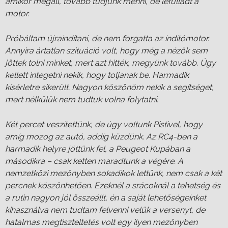
amikor megáll, tovább tudjunk menni, de lefulladt a
motor.
Próbáltam újraindítani, de nem forgatta az indítómotor.
Annyira ártatlan szituáció volt, hogy még a nézők sem
jöttek tolni minket, mert azt hitték, megyünk tovább. Úgy
kellett integetni nekik, hogy toljanak be. Harmadik
kísérletre sikerült. Nagyon köszönöm nekik a segítséget,
mert nélkülük nem tudtuk volna folytatni.
Két percet veszítettünk, de úgy voltunk Pistivel, hogy
amíg mozog az autó, addig küzdünk. Az RC4-ben a
harmadik helyre jöttünk fel, a Peugeot Kupában a
másodikra – csak ketten maradtunk a végére. A
nemzetközi mezőnyben sokadikok lettünk, nem csak a két
percnek köszönhetően. Ezeknél a srácoknál a tehetség és
a rutin nagyon jól összeállt, én a saját lehetőségeinket
kihasználva nem tudtam felvenni velük a versenyt, de
hatalmas megtiszteltetés volt egy ilyen mezőnyben