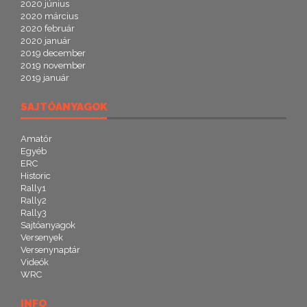
2020 június
2020 március
2020 február
2020 január
2019 december
2019 november
2019 január
SAJTÓANYAGOK
Amatőr
Egyéb
ERC
Historic
Rally1
Rally2
Rally3
Sajtóanyagok
Versenyek
Versenynaptár
Videók
WRC
INFO