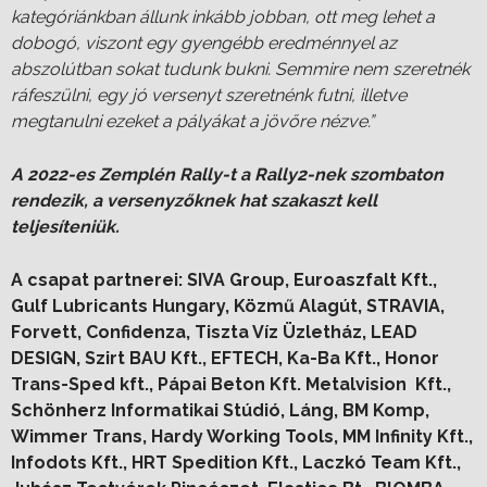
kategóriánkban állunk inkább jobban, ott meg lehet a
dobogó, viszont egy gyengébb eredménnyel az
abszolútban sokat tudunk bukni. Semmire nem szeretnék
ráfeszülni, egy jó versenyt szeretnénk futni, illetve
megtanulni ezeket a pályákat a jövőre nézve.”
A 2022-es Zemplén Rally-t a Rally2-nek szombaton
rendezik, a versenyzőknek hat szakaszt kell
teljesíteniük.
A csapat partnerei: SIVA Group, Euroaszfalt Kft.,
Gulf Lubricants Hungary, Közmű Alagút, STRAVIA,
Forvett, Confidenza, Tiszta Víz Üzletház, LEAD
DESIGN, Szirt BAU Kft., EFTECH, Ka-Ba Kft., Honor
Trans-Sped kft., Pápai Beton Kft. Metalvision Kft.,
Schönherz Informatikai Stúdió, Láng, BM Komp,
Wimmer Trans, Hardy Working Tools, MM Infinity Kft.,
Infodots Kft., HRT Spedition Kft., Laczkó Team Kft.,