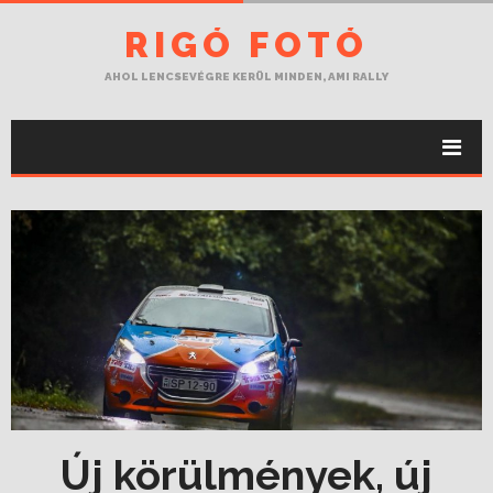
RIGÓ FOTÓ
AHOL LENCSEVÉGRE KERÜL MINDEN, AMI RALLY
Új körülmények, új