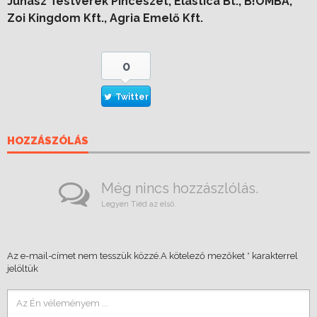
Juhász Testvérek Pincészet, Elastica Bt., B!OMBA,
Zoi Kingdom Kft., Agria Emelő Kft.
0
Twitter
HOZZÁSZÓLÁS
Még nincs hozzászlólás.
Legyen Tiéd az első.
Az e-mail-címet nem tesszük közzé.
A kötelező mezőket
*
karakterrel
jelöltük