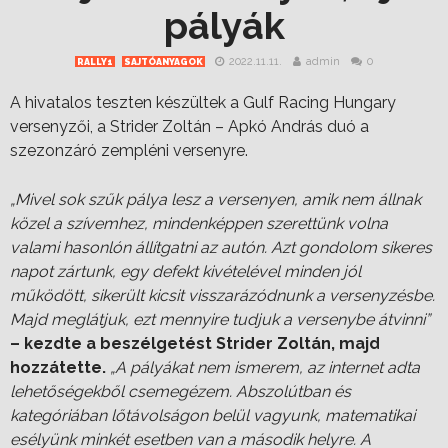
pályák
2022.11.11.
admin
0
RALLY1
SAJTÓANYAGOK
A hivatalos teszten készültek a Gulf Racing Hungary
versenyzői, a Strider Zoltán – Apkó András duó a
szezonzáró zempléni versenyre.
„Mivel sok szűk pálya lesz a versenyen, amik nem állnak
közel a szívemhez, mindenképpen szerettünk volna
valami hasonlón állítgatni az autón. Azt gondolom sikeres
napot zártunk, egy defekt kivételével minden jól
működött, sikerült kicsit visszarázódnunk a versenyzésbe.
Majd meglátjuk, ezt mennyire tudjuk a versenybe átvinni”
– kezdte a beszélgetést Strider Zoltán, majd
hozzátette.
„A pályákat nem ismerem, az internet adta
lehetőségekből csemegézem. Abszolútban és
kategóriában lőtávolságon belül vagyunk, matematikai
esélyünk minkét esetben van a második helyre. A