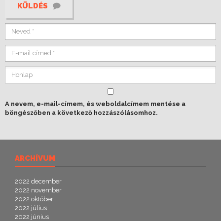
KÜLDÉS
A nevem, e-mail-címem, és weboldalcímem mentése a
böngészőben a következő hozzászólásomhoz.
ARCHÍVUM
2022 december
2022 november
2022 október
2022 július
2022 június