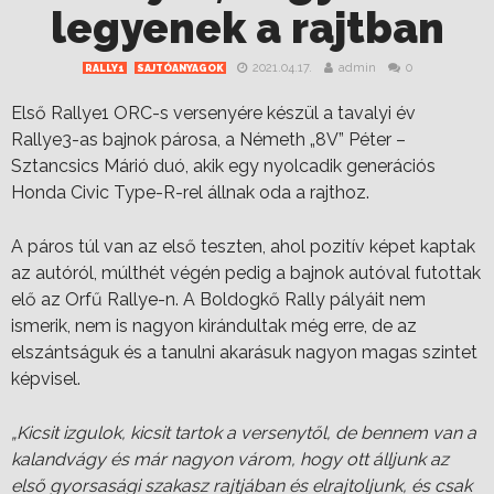
legyenek a rajtban
2021.04.17.
admin
0
RALLY1
SAJTÓANYAGOK
Első Rallye1 ORC-s versenyére készül a tavalyi év
Rallye3-as bajnok párosa, a Németh „8V” Péter –
Sztancsics Márió duó, akik egy nyolcadik generációs
Honda Civic Type-R-rel állnak oda a rajthoz.
A páros túl van az első teszten, ahol pozitív képet kaptak
az autóról, múlthét végén pedig a bajnok autóval futottak
elő az Orfű Rallye-n. A Boldogkő Rally pályáit nem
ismerik, nem is nagyon kirándultak még erre, de az
elszántságuk és a tanulni akarásuk nagyon magas szintet
képvisel.
„Kicsit izgulok, kicsit tartok a versenytől, de bennem van a
kalandvágy és már nagyon várom, hogy ott álljunk az
első gyorsasági szakasz rajtjában és elrajtoljunk, és csak