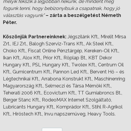
melyik fekszik a legjobban nekünk, de mindent meg
fogunk tenni, hogy bebizonyítsuk a csapatnak, hogy jó
választás vagyunk”
– zárta a beszélgetést Németh
Péter.
Köszönjük Partnereinknek:
Jégszilánk Kft., Mirelit Mirsa
Zrt., IEJ Zrt., Balogh Szerviz-Trans Kft., Ak Steel Kft.,
Choko Kft., Fiscat Online Pénztárgép, Kereken-Oil Kft.,
Ikan Kft., Alox Kft., Prior Kft., Röplap Bt., KBT Dekor
Hungary Kft., PSL Hungary Kft., Twolex Kft., Centrum Oil
Kft., Gumicentrum Kft., Pannon Led Kft., Bervent Hő – és
Légtechnikai Kft., Arrabona Konstrukt Kft., Maschinenring
Magyarország Kft., Selmeczi és Társa Mérnöki Kft.,
Teherati 2006 Kft., Ecovictum Kft., TT Gumiabroncs Bt.,
Berger Stanc Kft., RodeoMAX Internet Szolgáltató,
Lubricants Hungary Kft., Komprádor Kft., Stihl R-Agrikol
Kft., Hiröstech Kft., Invu napszemüveg, Heavy Tools.