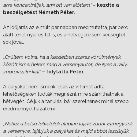
arra koncentráljak, ami ott van előttem”
– kezdte a
beszélgetést Németh Péter.
Az időjárás az elmúlt pár napban megmutatta, pár perc
alatt lehet nyár és tél is, és a hétvégére sem kecsegtet
sok jóval.
„Örültem volna, ha a kezdetben száraz körülmények
között ismerhetem meg a versenyautót, de ilyen a rally,
improvizálni kell”
– folytatta Péter.
A pályákat nem ismerik, csak az internet adta
lehetőségeken tudták megnézni, mire számíthatnak a
hétvégén. Céljuk a tanulás, bár szeretnének minél szebb
eredménnyel hazatérni.
„Nehéz a belső felvételek alapján tájékozódni. Elmegyünk
a versenyre, lejárjuk a pályákat és majd abból leszűrjük,