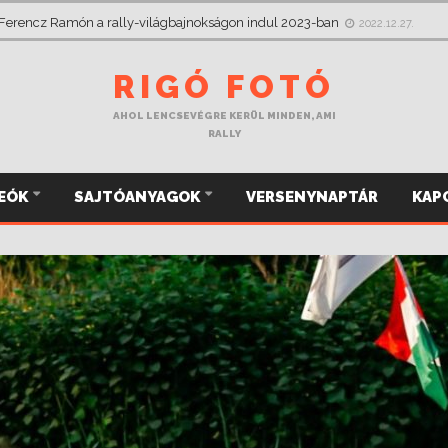
 csak jobbról figyelt, most a Mikulás Rallye-n megragadja a kormányt
2022
RIGÓ FOTÓ
AHOL LENCSEVÉGRE KERÜL MINDEN, AMI
RALLY
DEÓK
SAJTÓANYAGOK
VERSENYNAPTÁR
KAP