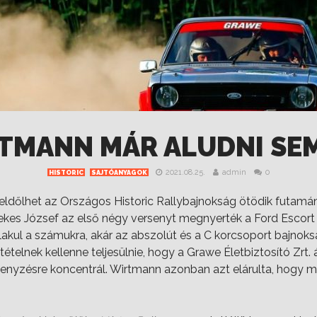
TMANN MÁR ALUDNI SEM
2021.08.25.
admin
0
HISTORIC
SAJTÓANYAGOK
 eldőlhet az Országos Historic Rallybajnokság ötödik futamán,
kes József az első négy versenyt megnyerték a Ford Escort M
akul a számukra, akár az abszolút és a C korcsoport bajnoks
ételnek kellenne teljesülnie, hogy a Grawe Életbiztosító Zrt.
enyzésre koncentrál. Wirtmann azonban azt elárulta, hogy m