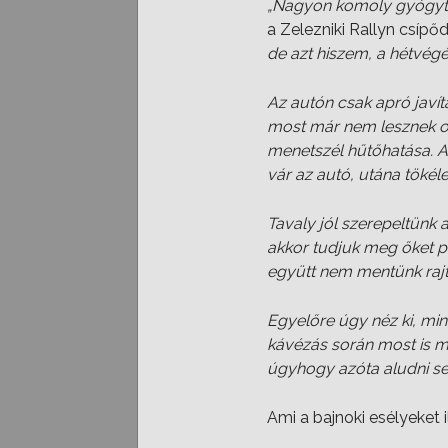
„Nagyon komoly gyógyto
a Zelezniki Rallyn csípő
de azt hiszem, a hétvégé
Az autón csak apró javít
most már nem lesznek ol
menetszél hűtőhatása. A 
vár az autó, utána tökéle
Tavaly jól szerepeltünk 
akkor tudjuk meg őket po
együtt nem mentünk rajt
Egyelőre úgy néz ki, min
kávézás során most is m
úgyhogy azóta aludni se
Ami a bajnoki esélyeket 