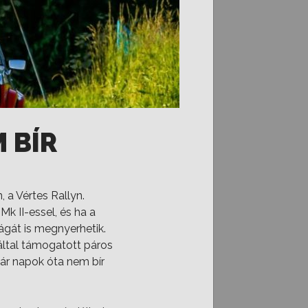
 BÍR
 a Vértes Rallyn.
k II-essel, és ha a
ágát is megnyerhetik.
 által támogatott páros
ár napok óta nem bír