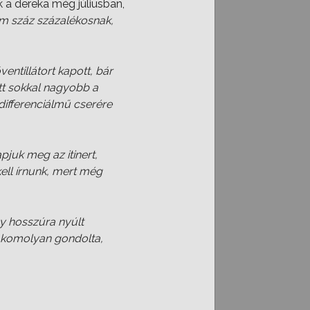
k a dereka még júliusban,
 száz százalékosnak,
entillátort kapott, bár
tt sokkal nagyobb a
differenciálmű cserére
pjuk meg az itinert,
ell írnunk, mert még
gy hosszúra nyúlt
m komolyan gondolta,