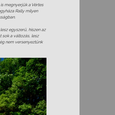
is megnyerjük a Vértes
egyháza Rally milyen
okságban.
lesz egyszerű, hiszen az
 sok a változás, lesz
 még nem versenyeztünk