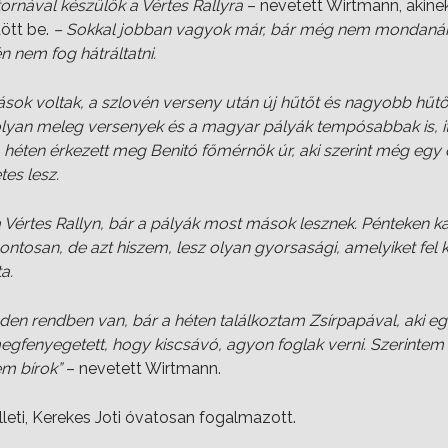
rnával készülök a Vértes Rallyra
– nevetett Wirtmann, akine
dött be.
– Sokkal jobban vagyok már, bár még nem mondanám
n nem fog hátráltatni.
ások voltak, a szlovén verseny után új hűtőt és nagyobb hűtőv
yan meleg versenyek és a magyar pályák tempósabbak is, i
héten érkezett meg Benitó főmérnök úr, aki szerint még egy 
tes lesz.
a Vértes Rallyn, bár a pályák most mások lesznek. Pénteken ka
ntosan, de azt hiszem, lesz olyan gyorsasági, amelyiket fel k
a.
den rendben van, bár a héten találkoztam Zsírpapával, aki e
egfenyegetett, hogy kiscsávó, agyon foglak verni. Szerinte
m bírok”
– nevetett Wirtmann.
illeti, Kerekes Joti óvatosan fogalmazott.