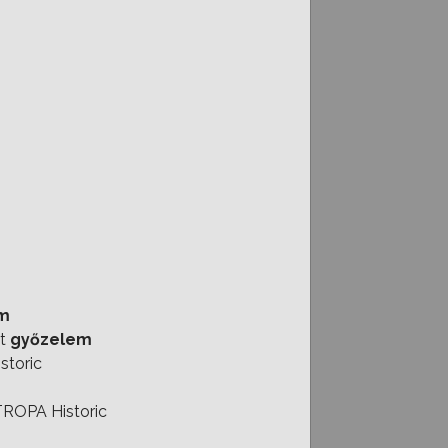
m
út
győzelem
storic
ROPA Historic