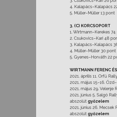
3. Csukovics–Kari 26 po
4. Kalapács–Kalapács 2
5. Müller–Müller 13 pont
3. (C) KORCSOPORT
1. Wirtmann–Kerekes 74
2. Csukovics–Kari 48 po
3. Kalapács–Kalapács 3
4. Müller–Müller 30 pont
5. Gyenes–Horváth 22 p
WIRTMANN FERENC ÉS
2021. április 11. Orfű Ral
2021. május 15–16. Ózd–E
2021. május 29. Velenje R
2021. június 5. Salgó Ral
abszolút
győzelem
2021. június 26. Mecsek R
abszolút
győzelem