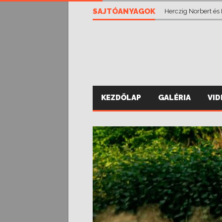
SAJTÓANYAGOK
Vánsza Zsolt eddig
KEZDŐLAP
GALÉRIA
VI