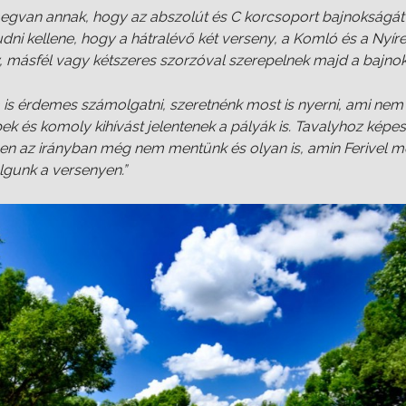
egvan annak, hogy az abszolút és C korcsoport bajnokságát 
dni kellene, hogy a hátralévő két verseny, a Komló és a Nyír
, másfél vagy kétszeres szorzóval szerepelnek majd a bajn
is érdemes számolgatni, szeretnénk most is nyerni, ami nem 
ek és komoly kihívást jelentenek a pályák is. Tavalyhoz képest
ben az irányban még nem mentünk és olyan is, amin Ferivel
lgunk a versenyen.”