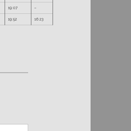
19:07
–
19:52
16:23