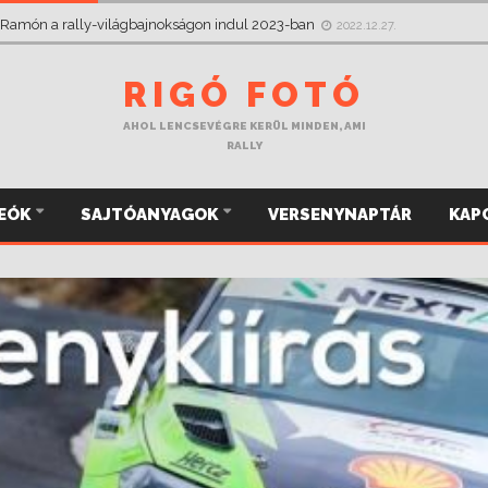
bról figyelt, most a Mikulás Rallye-n megragadja a kormányt
2022.12.03.
 Ramón a rally-világbajnokságon indul 2023-ban
2022.12.27.
RIGÓ FOTÓ
AHOL LENCSEVÉGRE KERÜL MINDEN, AMI
RALLY
DEÓK
SAJTÓANYAGOK
VERSENYNAPTÁR
KAP