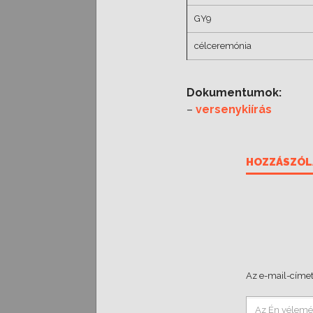
GY9
célceremónia
Dokumentumok:
–
versenykiírás
HOZZÁSZÓL
Az e-mail-címet