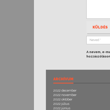
KÜLDÉS
A nevem, e-m
hozzászóláso
ARCHÍVUM
2022 december
2022 november
2022 október
2022 július
2022 június