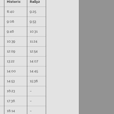
Historic
Rally2
8:40
9:25
9:08
9:53
9:46
10:31
10:39
11:24
12:09
12:54
13:22
14:07
14:00
14:45
14:53
15:38
16:23
–
17:36
–
18:14
–