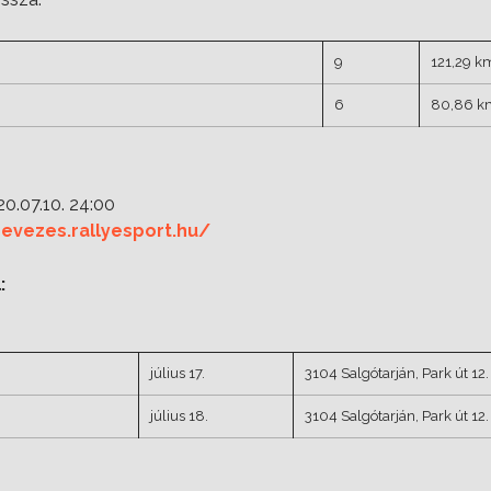
9
121,29 k
6
80,86 k
20.07.10. 24:00
evezes.rallyesport.hu/
:
július 17.
3104 Salgótarján, Park út 12.
július 18.
3104 Salgótarján, Park út 12.