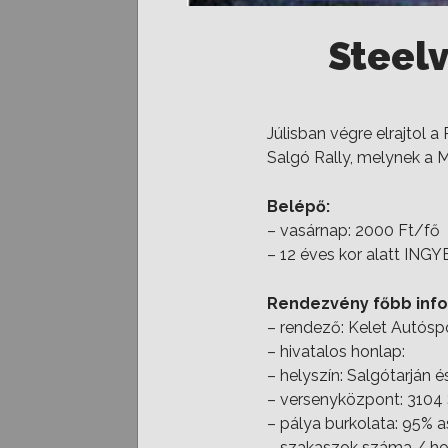
Steelv
Júlisban végre elrajtol 
Salgó Rally, melynek a 
Belépő:
– vasárnap: 2000 Ft/fő
– 12 éves kor alatt ING
Rendezvény főbb info
– rendező: Kelet Autós
– hivatalos honlap:
– helyszín: Salgótarján 
– versenyközpont: 3104 S
– pálya burkolata: 95% 
– szakaszok száma / ho