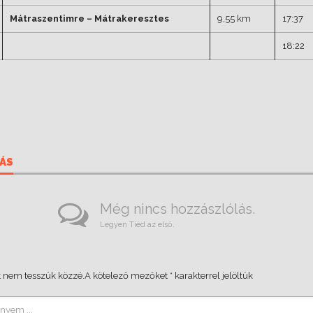
Mátraszentimre – Mátrakeresztes
9,55 km
17:37
18:22
ÁS
Még nincs hozzászlólás.
Legyen Tiéd az első.
 nem tesszük közzé.
A kötelező mezőket
*
karakterrel jelöltük