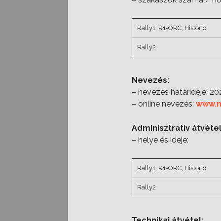
Rally1, R1-ORC, Historic
Rally2
Nevezés:
– nevezés határideje: 20
– online nevezés:
www.n
Adminisztratív átvétel
– helye és ideje:
Rally1, R1-ORC, Historic
Rally2
Technikai átvétel: