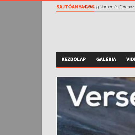
Vánsza Zsolt eddig csak job
SAJTÓANYAGOK
Herczig Norbert és Ferencz
KEZDŐLAP
GALÉRIA
VI