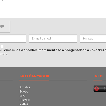
ail-címem, és weboldalcímem mentése a böngészőben a következ
mhoz.
SAJTÓANYAGOK
INFO
Amatőr
Egyéb
ERC
Historic
Rally1