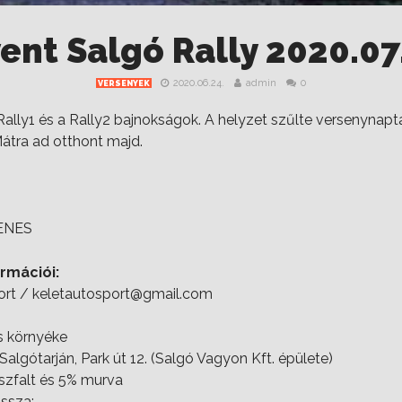
ent Salgó Rally 2020.07
2020.06.24.
admin
0
VERSENYEK
a Rally1 és a Rally2 bajnokságok. A helyzet szűlte versenynapt
Mátra ad otthont majd.
YENES
rmációi:
port / keletautosport@gmail.com
és környéke
algótarján, Park út 12. (Salgó Vagyon Kft. épülete)
aszfalt és 5% murva
ssza: