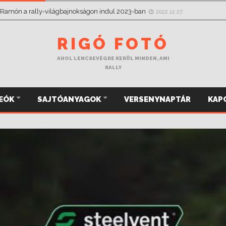
 Ramón a rally-világbajnokságon indul 2023-ban
2022.12.27.
RIGÓ FOTÓ
AHOL LENCSEVÉGRE KERÜL MINDEN, AMI
RALLY
DEÓK
SAJTÓANYAGOK
VERSENYNAPTÁR
KAP