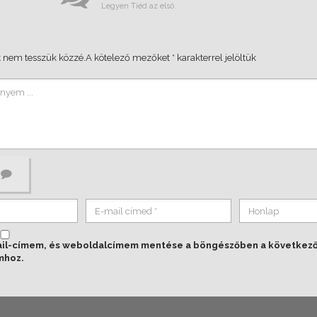
Legyen Tiéd az első.
 nem tesszük közzé.
A kötelező mezőket
*
karakterrel jelöltük
ail-címem, és weboldalcímem mentése a böngészőben a következ
mhoz.