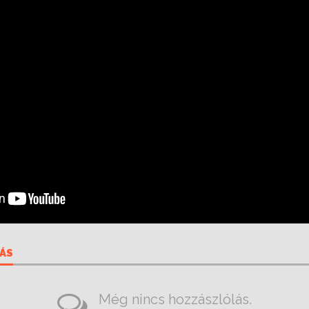
ÁS
Még nincs hozzászlólás.