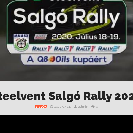
teelvent Salgó Rally 20
2020.07.24.
admin
0
VIDEÓK