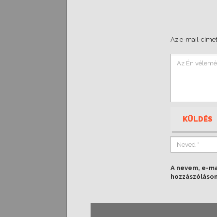
Az e-mail-címet
KÜLDÉS
A nevem, e-m
hozzászóláso