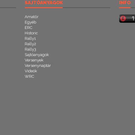
SAJTÓANYAGOK
INFO
Amatőr
Egyéb
ERC
Historic
Rally1
Rally2
Rally3
Sajtóanyagok
Versenyek
Versenynaptár
Videók
WRC